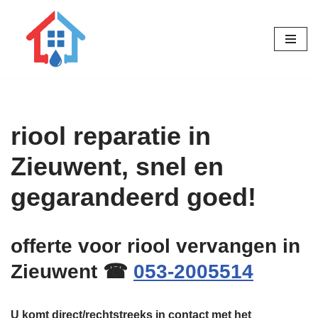
Ga
naar
de
inhoud
riool reparatie in
Zieuwent, snel en
gegarandeerd goed!
offerte voor riool vervangen in
Zieuwent ☎
053-2005514
U komt direct/rechtstreeks in contact met het