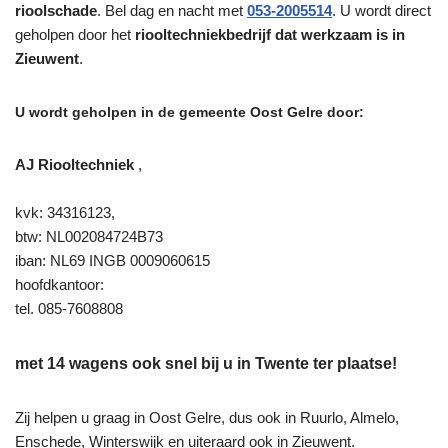
rioolschade
. Bel dag en nacht met
053-2005514
. U wordt direct
geholpen door het
riooltechniekbedrijf dat werkzaam is in
Zieuwent
.
U wordt geholpen in de gemeente Oost Gelre door:
AJ Riooltechniek
,
kvk: 34316123,
btw: NL002084724B73
iban: NL69 INGB 0009060615
hoofdkantoor:
tel. 085-7608808
met 14 wagens ook snel bij u in Twente ter plaatse!
Zij helpen u graag in Oost Gelre, dus ook in Ruurlo, Almelo,
Enschede, Winterswijk en uiteraard ook in Zieuwent.