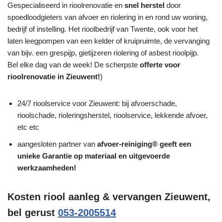
Gespecialiseerd in rioolrenovatie en
snel herstel
door
spoedloodgieters van afvoer en riolering in en rond uw woning,
bedrijf of instelling. Het rioolbedrijf van Twente, ook voor het
laten leegpompen van een kelder of kruipruimte, de vervanging
van bijv. een grespijp, gietijzeren riolering of asbest rioolpijp.
Bel elke dag van de week! De scherpste
offerte voor
rioolrenovatie in Zieuwent!
)
24/7 rioolservice voor Zieuwent: bij afvoerschade,
rioolschade, rioleringsherstel, rioolservice, lekkende afvoer,
etc etc
aangesloten partner van
afvoer-reiniging® geeft een
unieke
Garantie
op materiaal en uitgevoerde
werkzaamheden!
Kosten riool aanleg & vervangen Zieuwent,
bel gerust
053-2005514