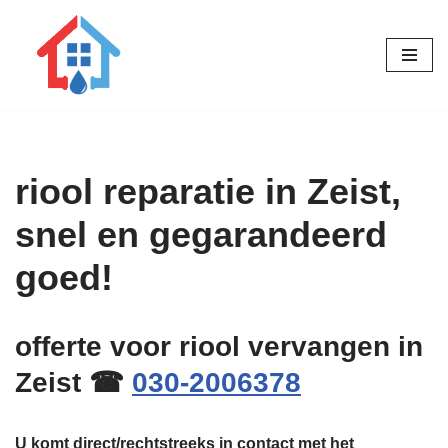
Ga
naar
de
inhoud
riool reparatie in Zeist,
snel en gegarandeerd
goed!
offerte voor riool vervangen in
Zeist ☎
030-2006378
U komt direct/rechtstreeks in contact met het