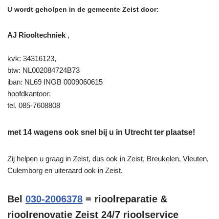
U wordt geholpen in de gemeente Zeist door:
AJ Riooltechniek
,
kvk: 34316123,
btw: NL002084724B73
iban: NL69 INGB 0009060615
hoofdkantoor:
tel. 085-7608808
met 14 wagens ook snel bij u in Utrecht ter plaatse!
Zij helpen u graag in Zeist, dus ook in Zeist, Breukelen, Vleuten,
Culemborg en uiteraard ook in Zeist.
Bel
030-2006378
= rioolreparatie &
rioolrenovatie Zeist 24/7 rioolservice