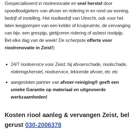
Gespecialiseerd in rioolrenovatie en
snel herstel
door
spoedloodgieters van afvoer en riolering in en rond uw woning,
bedrijf of instelling. Het rioolbedrijf van Utrecht, ook voor het
laten leegpompen van een kelder of kruipruimte, de vervanging
van bijv. een grespijp, gietijzeren riolering of asbest rioolpijp.
Bel elke dag van de week! De scherpste
offerte voor
rioolrenovatie in Zeist!
)
24/7 rioolservice voor Zeist: bij afvoerschade, rioolschade,
rioleringsherstel, rioolservice, lekkende afvoer, etc etc
aangesloten partner van
afvoer-reiniging® geeft een
unieke
Garantie
op materiaal en uitgevoerde
werkzaamheden!
Kosten riool aanleg & vervangen Zeist, bel
gerust
030-2006378