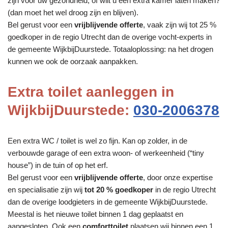
zijn voor uw gezondheid, of wilt u een extra kamer laten maken?
(dan moet het wel droog zijn en blijven).
Bel gerust voor een
vrijblijvende offerte
, vaak zijn wij tot 25 %
goedkoper in de regio Utrecht dan de overige vocht-experts in
de gemeente WijkbijDuurstede. Totaaloplossing: na het drogen
kunnen we ook de oorzaak aanpakken.
Extra toilet aanleggen in
WijkbijDuurstede:
030-2006378
Een extra WC / toilet is wel zo fijn. Kan op zolder, in de
verbouwde garage of een extra woon- of werkeenheid (“tiny
house”) in de tuin of op het erf.
Bel gerust voor een
vrijblijvende offerte
, door onze expertise
en specialisatie zijn wij
tot 20 % goedkoper
in de regio Utrecht
dan de overige loodgieters in de gemeente WijkbijDuurstede.
Meestal is het nieuwe toilet binnen 1 dag geplaatst en
aangesloten. Ook een
comforttoilet
plaatsen wij binnen een 1