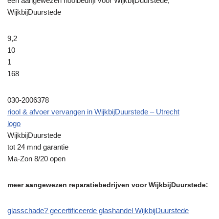
een aangewezen rioolbedrijf voor WijkbijDuurstede,
WijkbijDuurstede
9,2
10
1
168
030-2006378
riool & afvoer vervangen in WijkbijDuurstede – Utrecht
logo
WijkbijDuurstede
tot 24 mnd garantie
Ma-Zon 8/20 open
meer aangewezen reparatiebedrijven voor WijkbijDuurstede:
glasschade? gecertificeerde glashandel WijkbijDuurstede