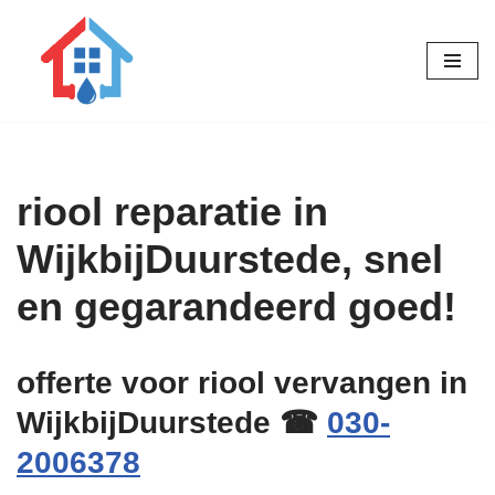
Ga
naar
de
inhoud
riool reparatie in
WijkbijDuurstede, snel
en gegarandeerd goed!
offerte voor riool vervangen in
WijkbijDuurstede ☎
030-
2006378