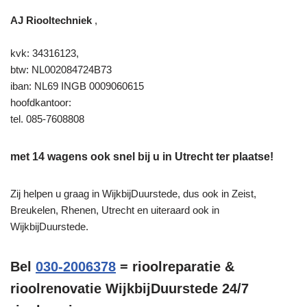
AJ Riooltechniek
,
kvk: 34316123,
btw: NL002084724B73
iban: NL69 INGB 0009060615
hoofdkantoor:
tel. 085-7608808
met 14 wagens ook snel bij u in Utrecht ter plaatse!
Zij helpen u graag in WijkbijDuurstede, dus ook in Zeist,
Breukelen, Rhenen, Utrecht en uiteraard ook in
WijkbijDuurstede.
Bel
030-2006378
= rioolreparatie &
rioolrenovatie WijkbijDuurstede 24/7