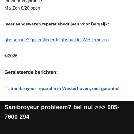
tot 24 mnd garantie
Ma-Zon 8/20 open
meer aangewezen reparatiebedrijven voor Bergeijk:
glasschade? gecertificeerde glashandel Westerhoven
©2026
Gerelateerde berichten:
Sanibroyeur reparatie in Westerhoven, met garantie!
Sanibroyeur
probleem? bel nu! >>>
085-
7600 294