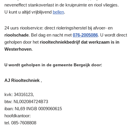
neveneffect stankoverlast in de kruipruimte en riool vliegjes.
U kunt u altijd vrijblijvend
bellen
.
24 uurs rioolservice: direct rioleringsherstel bij afvoer- en
rioolschade
. Bel dag en nacht met
076-2005086
. U wordt direct
geholpen door het
riooltechniekbedrijf dat werkzaam is in
Westerhoven
.
U wordt geholpen in de gemeente Bergeijk door:
AJ Riooltechniek
,
kvk: 34316123,
btw: NL002084724B73
iban: NL69 INGB 0009060615
hoofdkantoor:
tel. 085-7608808