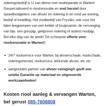
rioleringsbedrijf is U van dienst met rioolreparatie in Warten!
Gespecialiseerd in rioolrenovatie en
snel herstel
door
spoedloodgieters van afvoer en riolering in en rond uw woning,
bedrijf of instelling. Het rioolbedrijf van Fryslân, ook voor het
laten leegpompen van een kelder of kruipruimte, de vervanging
van bijv. een grespijp, gietijzeren riolering of asbest rioolpijp.
Bel elke dag van de week! De scherpste
offerte voor
rioolrenovatie in Warten!
)
24/7 rioolservice voor Warten: bij afvoerschade, rioolschade,
rioleringsherstel, rioolservice, lekkende afvoer, etc etc
aangesloten partner van
afvoer-reiniging® geeft een
unieke
Garantie
op materiaal en uitgevoerde
werkzaamheden!
Kosten riool aanleg & vervangen Warten,
bel gerust
085-7608808