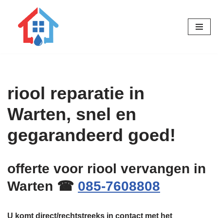
Ga
naar
de
inhoud
riool reparatie in
Warten, snel en
gegarandeerd goed!
offerte voor riool vervangen in
Warten ☎
085-7608808
U komt direct/rechtstreeks in contact met het