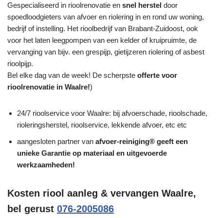
Gespecialiseerd in rioolrenovatie en
snel herstel
door
spoedloodgieters van afvoer en riolering in en rond uw woning,
bedrijf of instelling. Het rioolbedrijf van Brabant-Zuidoost, ook
voor het laten leegpompen van een kelder of kruipruimte, de
vervanging van bijv. een grespijp, gietijzeren riolering of asbest
rioolpijp.
Bel elke dag van de week! De scherpste
offerte voor
rioolrenovatie in Waalre!
)
24/7 rioolservice voor Waalre: bij afvoerschade, rioolschade,
rioleringsherstel, rioolservice, lekkende afvoer, etc etc
aangesloten partner van
afvoer-reiniging® geeft een
unieke
Garantie
op materiaal en uitgevoerde
werkzaamheden!
Kosten riool aanleg & vervangen Waalre,
bel gerust
076-2005086