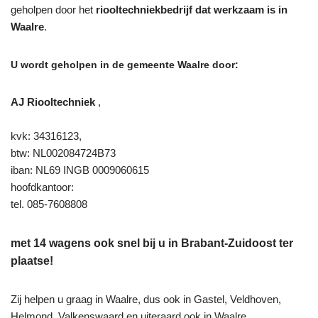
geholpen door het
riooltechniekbedrijf dat werkzaam is in
Waalre
.
U wordt geholpen in de gemeente Waalre door:
AJ Riooltechniek
,
kvk: 34316123,
btw: NL002084724B73
iban: NL69 INGB 0009060615
hoofdkantoor:
tel. 085-7608808
met 14 wagens ook snel bij u in Brabant-Zuidoost ter
plaatse!
Zij helpen u graag in Waalre, dus ook in Gastel, Veldhoven,
Helmond, Valkenswaard en uiteraard ook in Waalre.