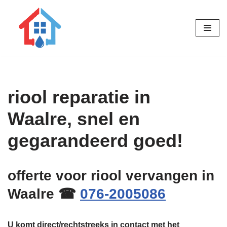
Ga
naar
de
inhoud
riool reparatie in
Waalre, snel en
gegarandeerd goed!
offerte voor riool vervangen in
Waalre ☎
076-2005086
U komt direct/rechtstreeks in contact met het