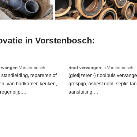
novatie in Vorstenbosch:
ervangen
Vorstenbosch
riool vervangen
in Vorstenbosch
f standleiding, repareren of
(gietijzeren-) rioolbuis vervange
en, van badkamer, keuken,
grespijp, asbest riool, septic tan
 regenpijp,…
aansluiting …