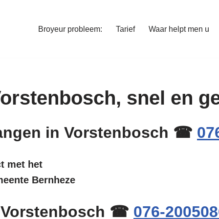
Broyeur probleem:
Tarief
Waar helpt men u
 Vorstenbosch, snel en 
rvangen in Vorstenbosch ☎
07
ct met het
emeente Bernheze
n Vorstenbosch ☎
076-200508