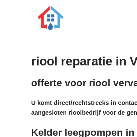
Ga
naar
de
inhoud
riool reparatie in
offerte voor riool ve
U komt direct/rechtstreeks in conta
aangesloten rioolbedrijf voor de g
Kelder leegpompen i