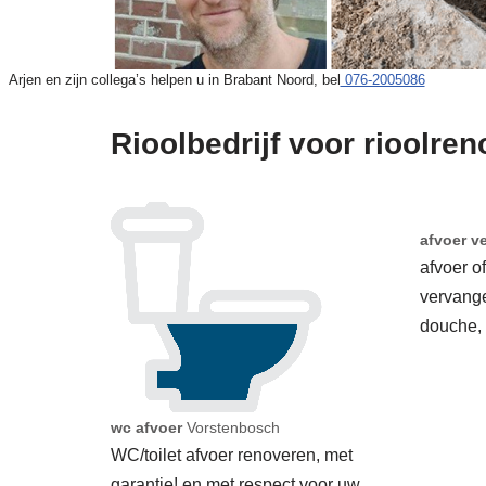
Arjen en zijn collega’s helpen u in Brabant Noord, bel
076-2005086
Rioolbedrijf voor rioolre
afvoer v
afvoer o
vervang
douche,
wc afvoer
Vorstenbosch
WC/toilet afvoer renoveren, met
garantie! en met respect voor uw