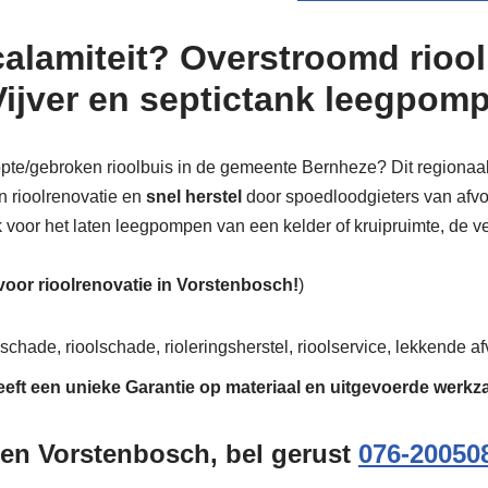
calamiteit? Overstroomd riool
Vijver en septictank leegpom
stopte/gebroken rioolbuis in de gemeente Bernheze? Dit regionaal
n rioolrenovatie en
snel herstel
door spoedloodgieters van afvoer
ok voor het laten leegpompen van een kelder of kruipruimte, de ve
 voor rioolrenovatie in Vorstenbosch!
)
schade, rioolschade, rioleringsherstel, rioolservice, lekkende afv
eeft een unieke
Garantie
op materiaal en uitgevoerde werk
gen Vorstenbosch, bel gerust
076-20050