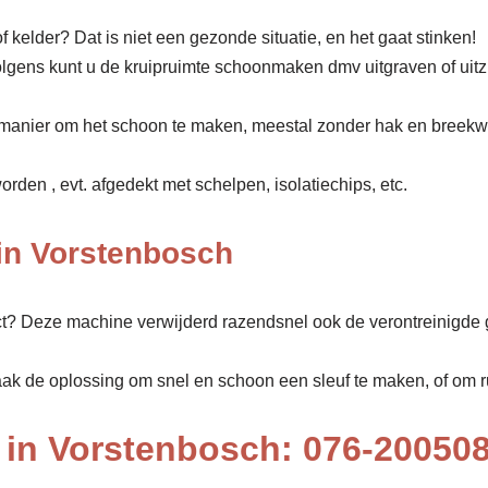
f kelder? Dat is niet een gezonde situatie, en het gaat stinken!
olgens kunt u de kruipruimte schoonmaken dmv uitgraven of uit
manier om het schoon te maken, meestal zonder hak en breekw
den , evt. afgedekt met schelpen, isolatiechips, etc.
in Vorstenbosch
ect? Deze machine verwijderd razendsnel ook de verontreinigde 
aak de oplossing om snel en schoon een sleuf te maken, of om rui
in Vorstenbosch: 076-20050