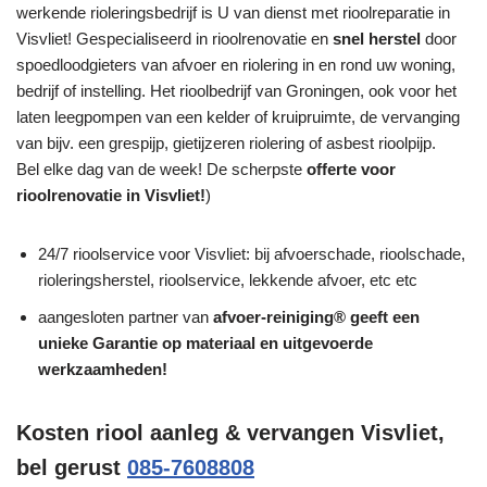
werkende rioleringsbedrijf is U van dienst met rioolreparatie in
Visvliet! Gespecialiseerd in rioolrenovatie en
snel herstel
door
spoedloodgieters van afvoer en riolering in en rond uw woning,
bedrijf of instelling. Het rioolbedrijf van Groningen, ook voor het
laten leegpompen van een kelder of kruipruimte, de vervanging
van bijv. een grespijp, gietijzeren riolering of asbest rioolpijp.
Bel elke dag van de week! De scherpste
offerte voor
rioolrenovatie in Visvliet!
)
24/7 rioolservice voor Visvliet: bij afvoerschade, rioolschade,
rioleringsherstel, rioolservice, lekkende afvoer, etc etc
aangesloten partner van
afvoer-reiniging® geeft een
unieke
Garantie
op materiaal en uitgevoerde
werkzaamheden!
Kosten riool aanleg & vervangen Visvliet,
bel gerust
085-7608808