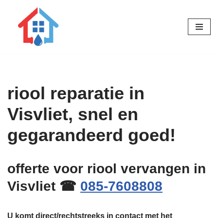
Ga
naar
de
inhoud
riool reparatie in
Visvliet, snel en
gegarandeerd goed!
offerte voor riool vervangen in
Visvliet ☎
085-7608808
U komt direct/rechtstreeks in contact met het