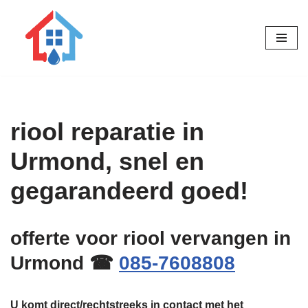
Ga
naar
de
inhoud
riool reparatie in
Urmond, snel en
gegarandeerd goed!
offerte voor riool vervangen in
Urmond ☎
085-7608808
U komt direct/rechtstreeks in contact met het