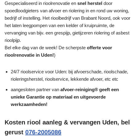
Gespecialiseerd in rioolrenovatie en
snel herstel
door
spoedloodgieters van afvoer en riolering in en rond uw woning,
bedrijf of instelling. Het rioolbedrijf van Brabant Noord, ook voor
het laten leegpompen van een kelder of kruipruimte, de
vervanging van bijv. een grespijp, gietijzeren riolering of asbest
rioolpijp.
Bel elke dag van de week! De scherpste
offerte voor
rioolrenovatie in Uden!
)
24/7 rioolservice voor Uden: bij afvoerschade, rioolschade,
rioleringsherstel, rioolservice, lekkende afvoer, etc etc
aangesloten partner van
afvoer-reiniging® geeft een
unieke
Garantie
op materiaal en uitgevoerde
werkzaamheden!
Kosten riool aanleg & vervangen Uden, bel
gerust
076-2005086