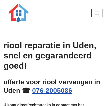
Ga
naar
de
inhoud
riool reparatie in Uden,
snel en gegarandeerd
goed!
offerte voor riool vervangen in
Uden ☎
076-2005086
U komt direct/rechtstreeks in contact met het