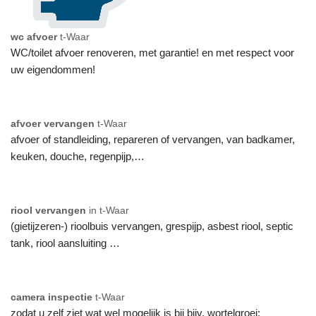
wc afvoer
t-Waar
WC/toilet afvoer renoveren, met garantie! en met respect voor
uw eigendommen!
afvoer vervangen
t-Waar
afvoer of standleiding, repareren of vervangen, van badkamer,
keuken, douche, regenpijp,…
riool vervangen
in t-Waar
(gietijzeren-) rioolbuis vervangen, grespijp, asbest riool, septic
tank, riool aansluiting …
camera inspectie
t-Waar
zodat u zelf ziet wat wel mogelijk is bij bijv. wortelgroei: