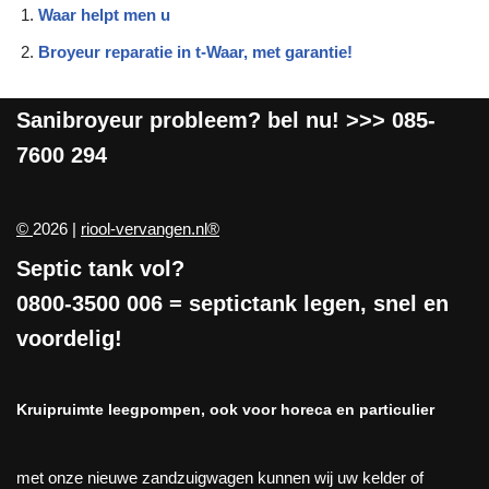
Waar helpt men u
Broyeur reparatie in t-Waar, met garantie!
Sanibroyeur
probleem? bel nu! >>>
085-
7600 294
©
2026 |
riool-vervangen.nl®
Septic tank vol?
0800-3500 006
= septictank legen, snel en
voordelig!
Kruipruimte leegpompen, ook voor horeca en particulier
met onze nieuwe zandzuigwagen kunnen wij uw kelder of