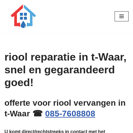
Ga
naar
de
inhoud
riool reparatie in t-Waar,
snel en gegarandeerd
goed!
offerte voor riool vervangen in
t-Waar ☎
085-7608808
U komt direct/rechtstreeks in contact met het