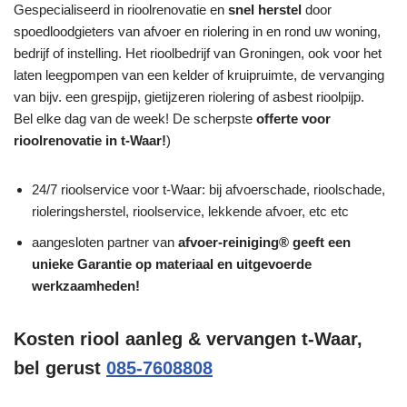
Gespecialiseerd in rioolrenovatie en
snel herstel
door
spoedloodgieters van afvoer en riolering in en rond uw woning,
bedrijf of instelling. Het rioolbedrijf van Groningen, ook voor het
laten leegpompen van een kelder of kruipruimte, de vervanging
van bijv. een grespijp, gietijzeren riolering of asbest rioolpijp.
Bel elke dag van de week! De scherpste
offerte voor
rioolrenovatie in t-Waar!
)
24/7 rioolservice voor t-Waar: bij afvoerschade, rioolschade,
rioleringsherstel, rioolservice, lekkende afvoer, etc etc
aangesloten partner van
afvoer-reiniging® geeft een
unieke
Garantie
op materiaal en uitgevoerde
werkzaamheden!
Kosten riool aanleg & vervangen t-Waar,
bel gerust
085-7608808