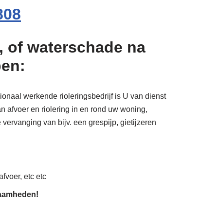
808
, of waterschade na
pen:
ionaal werkende rioleringsbedrijf is U van dienst
 afvoer en riolering in en rond uw woning,
 vervanging van bijv. een grespijp, gietijzeren
fvoer, etc etc
zaamheden!