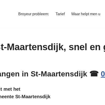
Broyeur probleem:
Tarief
Waar helpt men u
 St-Maartensdijk, snel e
rvangen in St-Maartensdijk ☎
0
ct met het
meente St-Maartensdijk