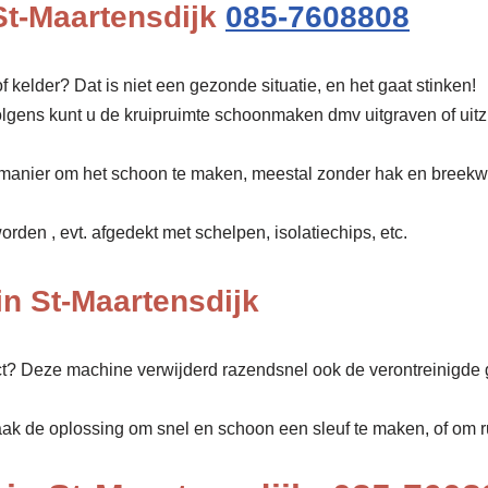
St-Maartensdijk
085-7608808
f kelder? Dat is niet een gezonde situatie, en het gaat stinken!
olgens kunt u de kruipruimte schoonmaken dmv uitgraven of uit
manier om het schoon te maken, meestal zonder hak en breekw
den , evt. afgedekt met schelpen, isolatiechips, etc.
n St-Maartensdijk
ect? Deze machine verwijderd razendsnel ook de verontreinigde 
aak de oplossing om snel en schoon een sleuf te maken, of om rui