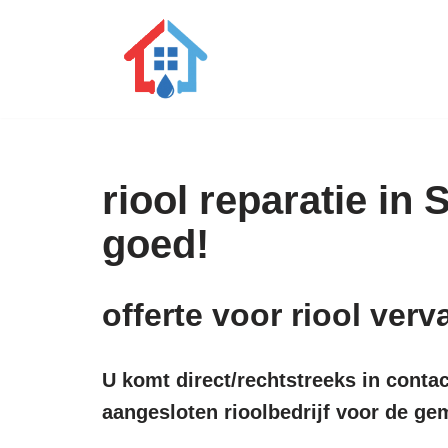
Ga
naar
de
inhoud
riool reparatie in
goed!
offerte voor riool ve
U komt direct/rechtstreeks in conta
aangesloten rioolbedrijf voor de ge