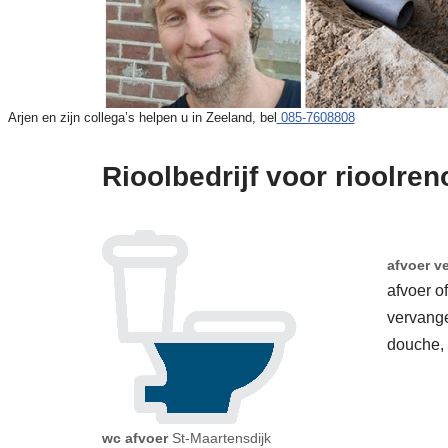
Arjen en zijn collega’s helpen u in Zeeland, bel
085-7608808
Rioolbedrijf voor rioolren
afvoer v
afvoer o
vervang
douche,
wc afvoer
St-Maartensdijk