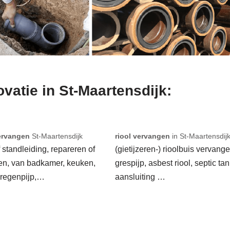
ovatie in St-Maartensdijk:
ervangen
St-Maartensdijk
riool vervangen
in St-Maartensdij
f standleiding, repareren of
(gietijzeren-) rioolbuis vervange
en, van badkamer, keuken,
grespijp, asbest riool, septic tan
 regenpijp,…
aansluiting …