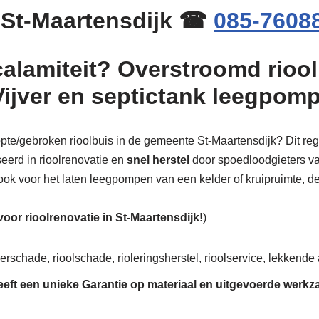
 St-Maartensdijk ☎
085-7608
calamiteit? Overstroomd riool
Vijver en septictank leegpom
topte/gebroken rioolbuis in de gemeente St-Maartensdijk? Dit reg
seerd in rioolrenovatie en
snel herstel
door spoedloodgieters van
d, ook voor het laten leegpompen van een kelder of kruipruimte, de
 voor rioolrenovatie in St-Maartensdijk!
)
erschade, rioolschade, rioleringsherstel, rioolservice, lekkende a
eeft een unieke
Garantie
op materiaal en uitgevoerde werk