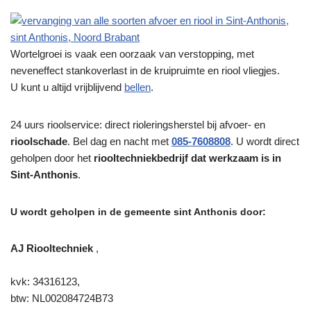
Wortelgroei is vaak een oorzaak van verstopping, met
neveneffect stankoverlast in de kruipruimte en riool vliegjes.
U kunt u altijd vrijblijvend
bellen
.
24 uurs rioolservice: direct rioleringsherstel bij afvoer- en
rioolschade
. Bel dag en nacht met
085-7608808
. U wordt direct
geholpen door het
riooltechniekbedrijf dat werkzaam is in
Sint-Anthonis
.
U wordt geholpen in de gemeente sint Anthonis door:
AJ Riooltechniek
,
kvk: 34316123,
btw: NL002084724B73