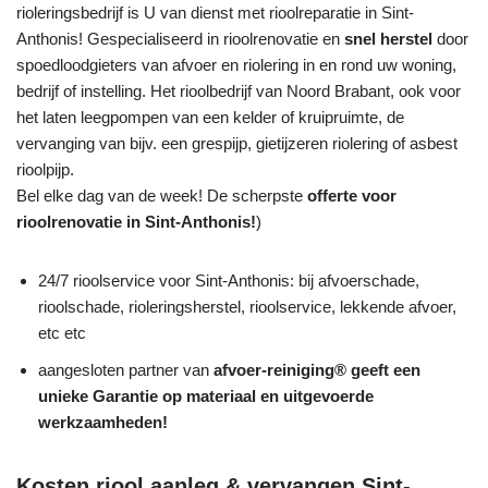
rioleringsbedrijf is U van dienst met rioolreparatie in Sint-
Anthonis! Gespecialiseerd in rioolrenovatie en
snel herstel
door
spoedloodgieters van afvoer en riolering in en rond uw woning,
bedrijf of instelling. Het rioolbedrijf van Noord Brabant, ook voor
het laten leegpompen van een kelder of kruipruimte, de
vervanging van bijv. een grespijp, gietijzeren riolering of asbest
rioolpijp.
Bel elke dag van de week! De scherpste
offerte voor
rioolrenovatie in Sint-Anthonis!
)
24/7 rioolservice voor Sint-Anthonis: bij afvoerschade,
rioolschade, rioleringsherstel, rioolservice, lekkende afvoer,
etc etc
aangesloten partner van
afvoer-reiniging® geeft een
unieke
Garantie
op materiaal en uitgevoerde
werkzaamheden!
Kosten riool aanleg & vervangen Sint-