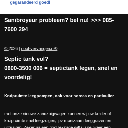
gegarandeerd goed!
Sanibroyeur
probleem? bel nu! >>>
085-
7600 294
©
2026 |
riool-vervangen.nl®
Septic tank vol?
0800-3500 006
= septictank legen, snel en
voordelig!
Kruipruimte leegpompen, ook voor horeca en particulier
met onze nieuwe zandzuigwagen kunnen wij uw kelder of
kruipruimte snel leegzuigen, ipv moeizaam leeggraven en
uitgraven. Zeker na een riool lekkage wilt u snel weer een