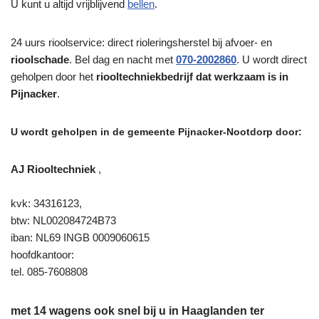
U kunt u altijd vrijblijvend
bellen
.
24 uurs rioolservice: direct rioleringsherstel bij afvoer- en
rioolschade
. Bel dag en nacht met
070-2002860
. U wordt direct
geholpen door het
riooltechniekbedrijf dat werkzaam is in
Pijnacker
.
U wordt geholpen in de gemeente Pijnacker-Nootdorp door:
AJ Riooltechniek
,
kvk: 34316123,
btw: NL002084724B73
iban: NL69 INGB 0009060615
hoofdkantoor:
tel. 085-7608808
met 14 wagens ook snel bij u in Haaglanden ter