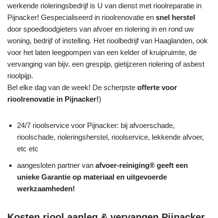
werkende rioleringsbedrijf is U van dienst met rioolreparatie in
Pijnacker! Gespecialiseerd in rioolrenovatie en
snel herstel
door spoedloodgieters van afvoer en riolering in en rond uw
woning, bedrijf of instelling. Het rioolbedrijf van Haaglanden, ook
voor het laten leegpompen van een kelder of kruipruimte, de
vervanging van bijv. een grespijp, gietijzeren riolering of asbest
rioolpijp.
Bel elke dag van de week! De scherpste
offerte voor
rioolrenovatie in Pijnacker!
)
24/7 rioolservice voor Pijnacker: bij afvoerschade,
rioolschade, rioleringsherstel, rioolservice, lekkende afvoer,
etc etc
aangesloten partner van
afvoer-reiniging® geeft een
unieke
Garantie
op materiaal en uitgevoerde
werkzaamheden!
Kosten riool aanleg & vervangen Pijnacker,