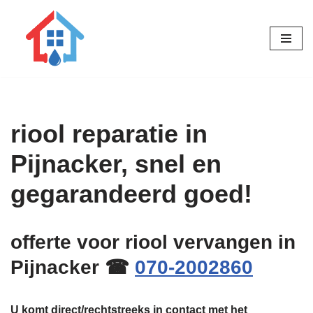
Ga
naar
de
inhoud
riool reparatie in
Pijnacker, snel en
gegarandeerd goed!
offerte voor riool vervangen in
Pijnacker ☎
070-2002860
U komt direct/rechtstreeks in contact met het