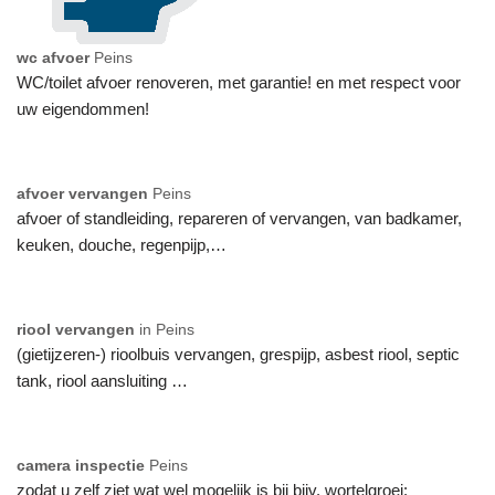
wc afvoer
Peins
WC/toilet afvoer renoveren, met garantie! en met respect voor
uw eigendommen!
afvoer vervangen
Peins
afvoer of standleiding, repareren of vervangen, van badkamer,
keuken, douche, regenpijp,…
riool vervangen
in Peins
(gietijzeren-) rioolbuis vervangen, grespijp, asbest riool, septic
tank, riool aansluiting …
camera inspectie
Peins
zodat u zelf ziet wat wel mogelijk is bij bijv. wortelgroei: