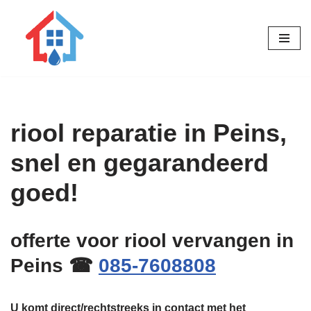
Ga
naar
de
inhoud
riool reparatie in Peins,
snel en gegarandeerd
goed!
offerte voor riool vervangen in
Peins ☎
085-7608808
U komt direct/rechtstreeks in contact met het