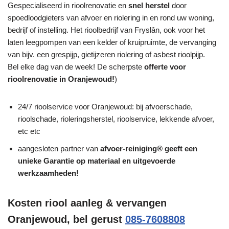
Gespecialiseerd in rioolrenovatie en
snel herstel
door
spoedloodgieters van afvoer en riolering in en rond uw woning,
bedrijf of instelling. Het rioolbedrijf van Fryslân, ook voor het
laten leegpompen van een kelder of kruipruimte, de vervanging
van bijv. een grespijp, gietijzeren riolering of asbest rioolpijp.
Bel elke dag van de week! De scherpste
offerte voor
rioolrenovatie in Oranjewoud!
)
24/7 rioolservice voor Oranjewoud: bij afvoerschade,
rioolschade, rioleringsherstel, rioolservice, lekkende afvoer,
etc etc
aangesloten partner van
afvoer-reiniging® geeft een
unieke
Garantie
op materiaal en uitgevoerde
werkzaamheden!
Kosten riool aanleg & vervangen
Oranjewoud, bel gerust
085-7608808