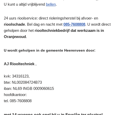
U kunt u altijd vrijblijvend
bellen
.
24 uurs rioolservice: direct rioleringsherstel bij afvoer- en
rioolschade
. Bel dag en nacht met
085-7608808
. U wordt direct
geholpen door het
riooltechniekbedrijf dat werkzaam is in
Oranjewoud
.
U wordt geholpen in de gemeente Heerenveen door:
AJ Riooltechniek
,
kvk: 34316123,
btw: NL002084724B73
iban: NL69 INGB 0009060615
hoofdkantoor:
tel. 085-7608808
met 14 wagens ook snel bij u in Fryslân ter plaatse!