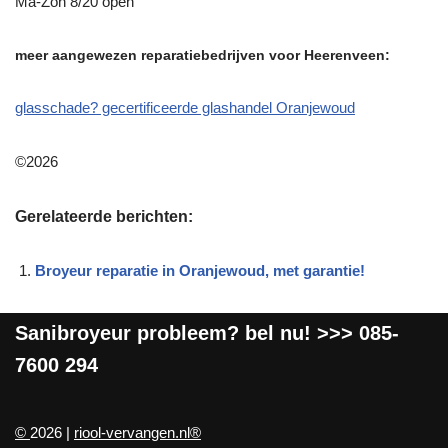
Ma-Zon 8/20 open
meer aangewezen reparatiebedrijven voor Heerenveen:
glasschade? gecertificeerde glashandel Oranjewoud
©2026
Gerelateerde berichten:
Broyeur reparatie in Oranjewoud, met garantie!
Sanibroyeur
probleem? bel nu! >>>
085-
7600 294
©
2026 |
riool-vervangen.nl®