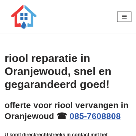
Ga
naar
de
inhoud
riool reparatie in
Oranjewoud, snel en
gegarandeerd goed!
offerte voor riool vervangen in
Oranjewoud ☎
085-7608808
U komt direct/rechtstreeks in contact met het