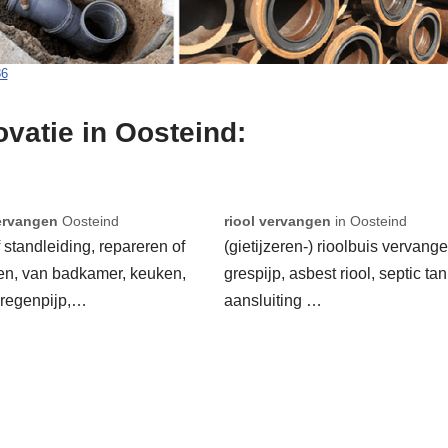
86
ovatie in Oosteind:
ervangen
Oosteind
riool vervangen
in Oosteind
f standleiding, repareren of
(gietijzeren-) rioolbuis vervange
en, van badkamer, keuken,
grespijp, asbest riool, septic tan
 regenpijp,…
aansluiting …