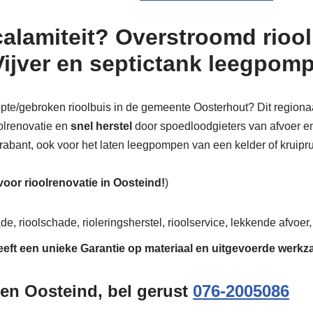
calamiteit? Overstroomd riool
Vijver en septictank leegpom
topte/gebroken rioolbuis in de gemeente Oosterhout? Dit regiona
oolrenovatie en
snel herstel
door spoedloodgieters van afvoer en 
Brabant, ook voor het laten leegpompen van een kelder of kruipru
 voor rioolrenovatie in Oosteind!
)
de, rioolschade, rioleringsherstel, rioolservice, lekkende afvoer,
eeft een unieke
Garantie
op materiaal en uitgevoerde werk
gen Oosteind, bel gerust
076-2005086