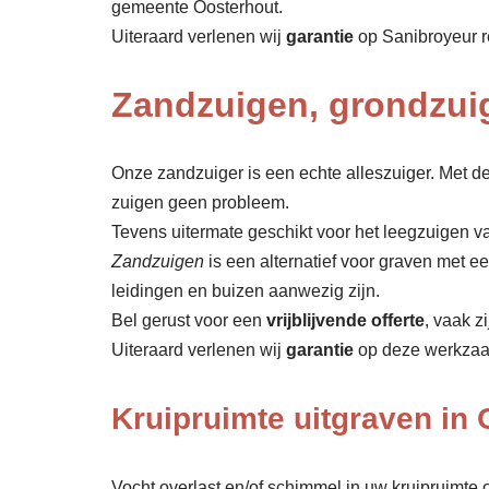
gemeente Oosterhout.
Uiteraard verlenen wij
garantie
op Sanibroyeur r
Zandzuigen, grondzui
Onze zandzuiger is een echte alleszuiger. Met de
zuigen geen probleem.
Tevens uitermate geschikt voor het leegzuigen va
Zandzuigen
is een alternatief voor graven met 
leidingen en buizen aanwezig zijn.
Bel gerust voor een
vrijblijvende offerte
, vaak z
Uiteraard verlenen wij
garantie
op deze werkza
Kruipruimte uitgraven in
Vocht overlast en/of schimmel in uw kruipruimte o