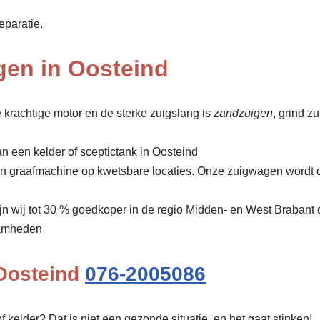
eparatie.
gen in Oosteind
 krachtige motor en de sterke zuigslang is
zandzuigen
, grind z
n een kelder of sceptictank in Oosteind
een graafmachine op kwetsbare locaties. Onze zuigwagen wordt 
ijn wij tot 30 % goedkoper in de regio Midden- en West Brabant
amheden
 Oosteind
076-2005086
f kelder? Dat is niet een gezonde situatie, en het gaat stinken!