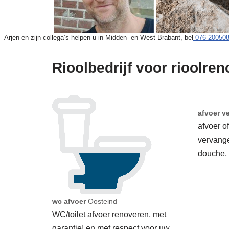
Arjen en zijn collega’s helpen u in Midden- en West Brabant, bel
076-20050
Rioolbedrijf voor rioolren
afvoer v
afvoer o
vervang
douche,
wc afvoer
Oosteind
WC/toilet afvoer renoveren, met
garantie! en met respect voor uw