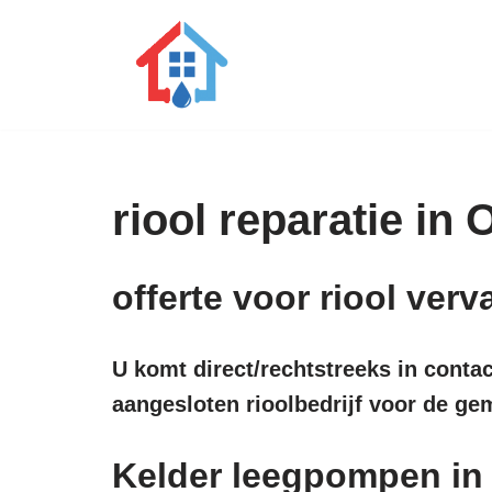
Ga
naar
de
inhoud
riool reparatie in
offerte voor riool ve
U komt direct/rechtstreeks in conta
aangesloten rioolbedrijf voor de g
Kelder leegpompen i