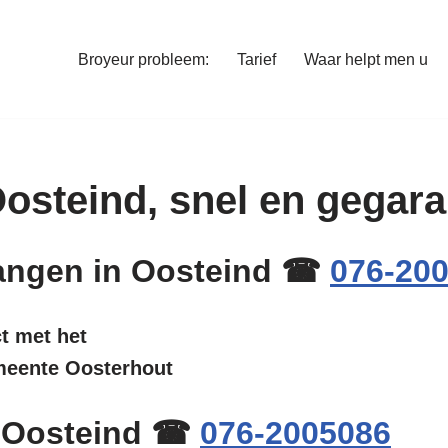
Broyeur probleem:
Tarief
Waar helpt men u
 Oosteind, snel en gega
rvangen in Oosteind ☎
076-20
ct met het
emeente Oosterhout
n Oosteind ☎
076-2005086