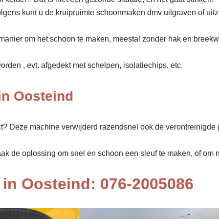
olgens kunt u de kruipruimte schoonmaken dmv uitgraven of uit
manier om het schoon te maken, meestal zonder hak en breekw
den , evt. afgedekt met schelpen, isolatiechips, etc.
in Oosteind
ect? Deze machine verwijderd razendsnel ook de verontreinigde 
aak de oplossing om snel en schoon een sleuf te maken, of om rui
in Oosteind: 076-2005086