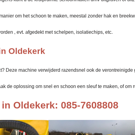
manier om het schoon te maken, meestal zonder hak en breekw
den , evt. afgedekt met schelpen, isolatiechips, etc.
in Oldekerk
ect? Deze machine verwijderd razendsnel ook de verontreinigde 
aak de oplossing om snel en schoon een sleuf te maken, of om rui
in Oldekerk: 085-7608808