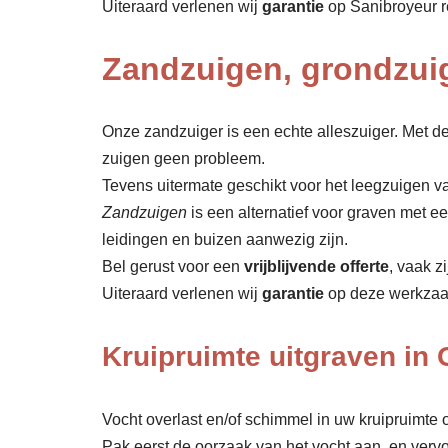
Uiteraard verlenen wij
garantie
op Sanibroyeur r
Zandzuigen, grondzui
Onze zandzuiger is een echte alleszuiger. Met de
zuigen geen probleem.
Tevens uitermate geschikt voor het leegzuigen va
Zandzuigen
is een alternatief voor graven met 
leidingen en buizen aanwezig zijn.
Bel gerust voor een
vrijblijvende offerte
, vaak z
Uiteraard verlenen wij
garantie
op deze werkza
Kruipruimte uitgraven in
Vocht overlast en/of schimmel in uw kruipruimte o
Pak eerst de oorzaak van het vocht aan, en verv