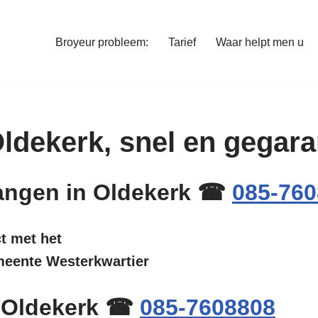
Broyeur probleem:
Tarief
Waar helpt men u
 Oldekerk, snel en gega
rvangen in Oldekerk ☎
085-76
ct met het
emeente Westerkwartier
n Oldekerk ☎
085-7608808