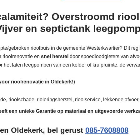
calamiteit? Overstroomd riool
Vijver en septictank leegpom
topte/gebroken rioolbuis in de gemeente Westerkwartier? Dit regi
n rioolrenovatie en
snel herstel
door spoedloodgieters van afvoer
or het laten leegpompen van een kelder of kruipruimte, de vervang
 voor rioolrenovatie in Oldekerk!
)
de, rioolschade, rioleringsherstel, rioolservice, lekkende afvoer,
eeft een unieke
Garantie
op materiaal en uitgevoerde werk
en Oldekerk, bel gerust
085-7608808