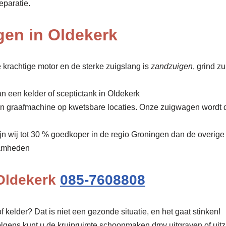
eparatie.
gen in Oldekerk
 krachtige motor en de sterke zuigslang is
zandzuigen
, grind z
n een kelder of sceptictank in Oldekerk
een graafmachine op kwetsbare locaties. Onze zuigwagen wordt 
ijn wij tot 30 % goedkoper in de regio Groningen dan de overige
amheden
 Oldekerk
085-7608808
f kelder? Dat is niet een gezonde situatie, en het gaat stinken!
olgens kunt u de kruipruimte schoonmaken dmv uitgraven of uit