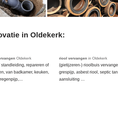
ovatie in Oldekerk:
ervangen
Oldekerk
riool vervangen
in Oldekerk
f standleiding, repareren of
(gietijzeren-) rioolbuis vervange
en, van badkamer, keuken,
grespijp, asbest riool, septic tan
 regenpijp,…
aansluiting …