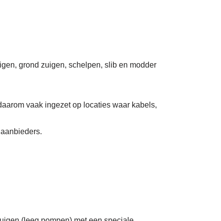
uigen, grond zuigen, schelpen, slib en modder
daarom vaak ingezet op locaties waar kabels,
 aanbieders.
zuigen (leeg pompen) met een speciale