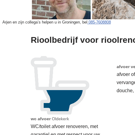
Arjen en zijn collega’s helpen u in Groningen, bel
085-7608808
Rioolbedrijf voor rioolren
afvoer v
afvoer o
vervang
douche,
wc afvoer
Oldekerk
WC/toilet afvoer renoveren, met
garantie! en met respect voor uw