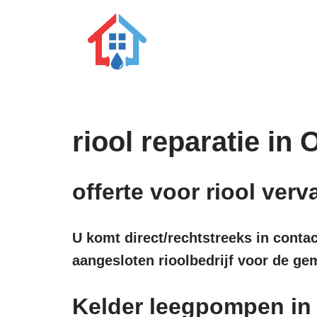
Ga
naar
de
inhoud
riool reparatie in
offerte voor riool ve
U komt direct/rechtstreeks in conta
aangesloten rioolbedrijf voor de g
Kelder leegpompen i