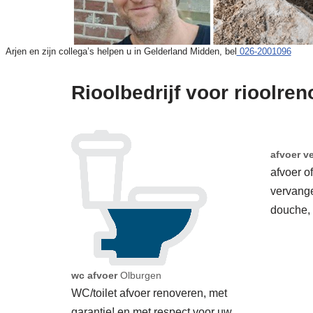
Arjen en zijn collega’s helpen u in Gelderland Midden, bel
026-2001096
Rioolbedrijf voor rioolren
afvoer v
afvoer o
vervang
douche,
wc afvoer
Olburgen
WC/toilet afvoer renoveren, met
garantie! en met respect voor uw