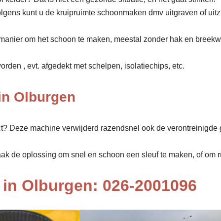
olgens kunt u de kruipruimte schoonmaken dmv uitgraven of uit
manier om het schoon te maken, meestal zonder hak en breekw
den , evt. afgedekt met schelpen, isolatiechips, etc.
in Olburgen
ect? Deze machine verwijderd razendsnel ook de verontreinigde 
aak de oplossing om snel en schoon een sleuf te maken, of om rui
in Olburgen: 026-2001096