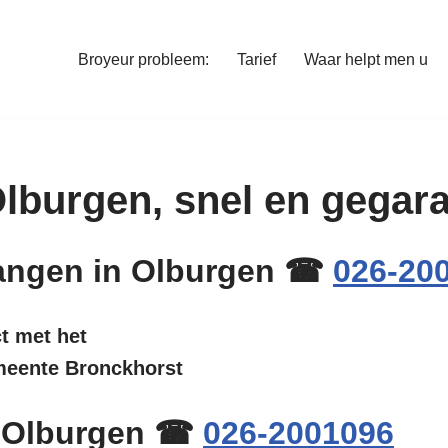
Broyeur probleem:
Tarief
Waar helpt men u
 Olburgen, snel en gega
rvangen in Olburgen ☎
026-20
ct met het
emeente Bronckhorst
n Olburgen ☎
026-2001096