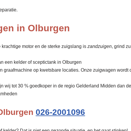
eparatie.
gen in Olburgen
 krachtige motor en de sterke zuigslang is
zandzuigen
, grind z
n een kelder of sceptictank in Olburgen
een graafmachine op kwetsbare locaties. Onze zuigwagen wordt 
ijn wij tot 30 % goedkoper in de regio Gelderland Midden dan d
amheden
 Olburgen
026-2001096
f kelder? Dat is niet een gezonde situatie, en het gaat stinken!