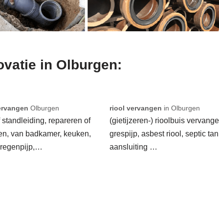
ovatie in Olburgen:
ervangen
Olburgen
riool vervangen
in Olburgen
f standleiding, repareren of
(gietijzeren-) rioolbuis vervange
en, van badkamer, keuken,
grespijp, asbest riool, septic tan
 regenpijp,…
aansluiting …