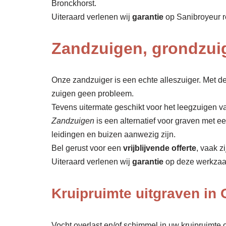
Bronckhorst.
Uiteraard verlenen wij
garantie
op Sanibroyeur r
Zandzuigen, grondzui
Onze zandzuiger is een echte alleszuiger. Met de
zuigen geen probleem.
Tevens uitermate geschikt voor het leegzuigen va
Zandzuigen
is een alternatief voor graven met 
leidingen en buizen aanwezig zijn.
Bel gerust voor een
vrijblijvende offerte
, vaak z
Uiteraard verlenen wij
garantie
op deze werkza
Kruipruimte uitgraven in
Vocht overlast en/of schimmel in uw kruipruimte o