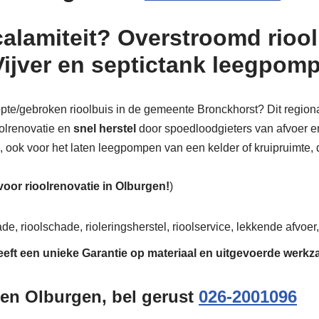
calamiteit? Overstroomd riool
Vijver en septictank leegpom
topte/gebroken rioolbuis in de gemeente Bronckhorst? Dit region
oolrenovatie en
snel herstel
door spoedloodgieters van afvoer en 
n, ook voor het laten leegpompen van een kelder of kruipruimte, d
 voor rioolrenovatie in Olburgen!
)
de, rioolschade, rioleringsherstel, rioolservice, lekkende afvoer,
eeft een unieke
Garantie
op materiaal en uitgevoerde werk
gen Olburgen, bel gerust
026-2001096