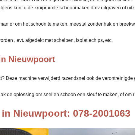
olgens kunt u de kruipruimte schoonmaken dmv uitgraven of uit
manier om het schoon te maken, meestal zonder hak en breekw
den , evt. afgedekt met schelpen, isolatiechips, etc.
in Nieuwpoort
ect? Deze machine verwijderd razendsnel ook de verontreinigde 
aak de oplossing om snel en schoon een sleuf te maken, of om rui
in Nieuwpoort: 078-2001063