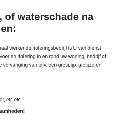
, of waterschade na
pen:
aal werkende rioleringsbedrijf is U van dienst
oer en riolering in en rond uw woning, bedrijf of
e vervanging van bijv. een grespijp, gietijzeren
r, etc etc
zaamheden!