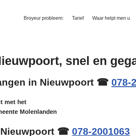
Broyeur probleem:
Tarief
Waar helpt men u
 Nieuwpoort, snel en ge
rvangen in Nieuwpoort ☎
078-
ct met het
emeente Molenlanden
n Nieuwpoort ☎
078-2001063