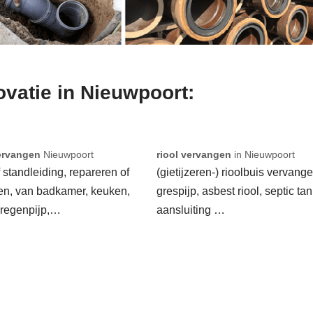
ovatie in Nieuwpoort:
ervangen
Nieuwpoort
riool vervangen
in Nieuwpoort
f standleiding, repareren of
(gietijzeren-) rioolbuis vervange
en, van badkamer, keuken,
grespijp, asbest riool, septic tan
 regenpijp,…
aansluiting …