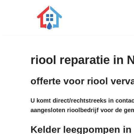
Ga
naar
de
inhoud
riool reparatie in
offerte voor riool ve
U komt direct/rechtstreeks in conta
aangesloten rioolbedrijf voor de g
Kelder leegpompen i