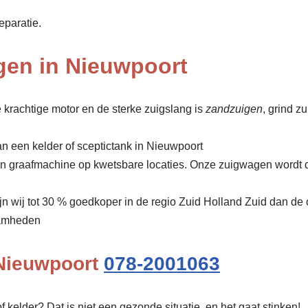
eparatie.
gen in Nieuwpoort
 krachtige motor en de sterke zuigslang is
zandzuigen
, grind z
n een kelder of sceptictank in Nieuwpoort
een graafmachine op kwetsbare locaties. Onze zuigwagen wordt 
ijn wij tot 30 % goedkoper in de regio Zuid Holland Zuid dan de
amheden
 Nieuwpoort
078-2001063
f kelder? Dat is niet een gezonde situatie, en het gaat stinken!