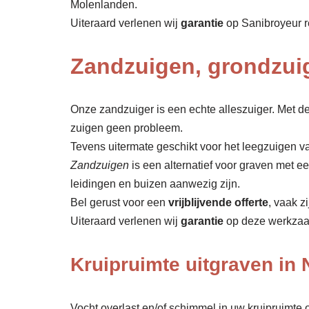
Molenlanden.
Uiteraard verlenen wij
garantie
op Sanibroyeur r
Zandzuigen, grondzui
Onze zandzuiger is een echte alleszuiger. Met de
zuigen geen probleem.
Tevens uitermate geschikt voor het leegzuigen va
Zandzuigen
is een alternatief voor graven met 
leidingen en buizen aanwezig zijn.
Bel gerust voor een
vrijblijvende offerte
, vaak z
Uiteraard verlenen wij
garantie
op deze werkza
Kruipruimte uitgraven in
Vocht overlast en/of schimmel in uw kruipruimte o