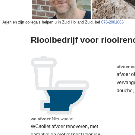
Arjen en zijn collega’s helpen u in Zuid Holland Zuid, bel
078-2001063
Rioolbedrijf voor rioolren
afvoer v
afvoer o
vervang
douche,
wc afvoer
Nieuwpoort
WC/toilet afvoer renoveren, met
garantie! en met respect voor uw