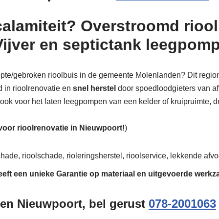
calamiteit? Overstroomd riool
Vijver en septictank leegpom
stopte/gebroken rioolbuis in de gemeente Molenlanden? Dit region
d in rioolrenovatie en
snel herstel
door spoedloodgieters van afv
, ook voor het laten leegpompen van een kelder of kruipruimte, d
 voor rioolrenovatie in Nieuwpoort!
)
hade, rioolschade, rioleringsherstel, rioolservice, lekkende afvoe
eeft een unieke
Garantie
op materiaal en uitgevoerde werk
gen Nieuwpoort, bel gerust
078-2001063