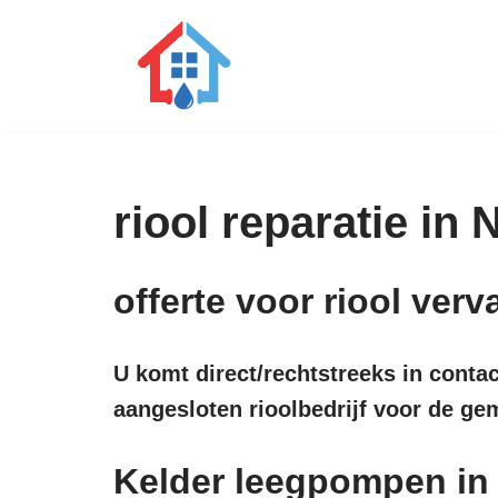
Ga
naar
de
inhoud
riool reparatie in
offerte voor riool ve
U komt direct/rechtstreeks in conta
aangesloten rioolbedrijf voor de g
Kelder leegpompen i