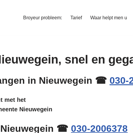
Broyeur probleem:
Tarief
Waar helpt men u
 Nieuwegein, snel en ge
rvangen in Nieuwegein ☎
030-
ct met het
emeente Nieuwegein
n Nieuwegein ☎
030-2006378