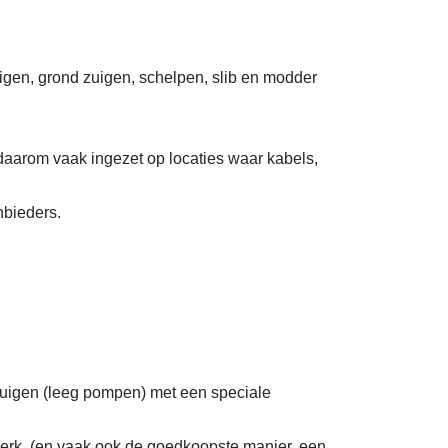
uigen, grond zuigen, schelpen, slib en modder
daarom vaak ingezet op locaties waar kabels,
nbieders.
zuigen (leeg pompen) met een speciale
erk. (en vaak ook de goedkoopste manier, een