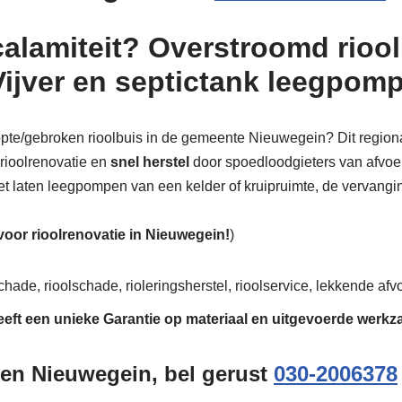
calamiteit? Overstroomd riool
Vijver en septictank leegpom
stopte/gebroken rioolbuis in de gemeente Nieuwegein? Dit regiona
 rioolrenovatie en
snel herstel
door spoedloodgieters van afvoer 
 het laten leegpompen van een kelder of kruipruimte, de vervanging
 voor rioolrenovatie in Nieuwegein!
)
hade, rioolschade, rioleringsherstel, rioolservice, lekkende afvo
eeft een unieke
Garantie
op materiaal en uitgevoerde werk
gen Nieuwegein, bel gerust
030-2006378