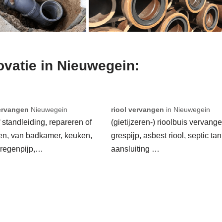
novatie in Nieuwegein:
ervangen
Nieuwegein
riool vervangen
in Nieuwegein
f standleiding, repareren of
(gietijzeren-) rioolbuis vervange
en, van badkamer, keuken,
grespijp, asbest riool, septic tan
 regenpijp,…
aansluiting …