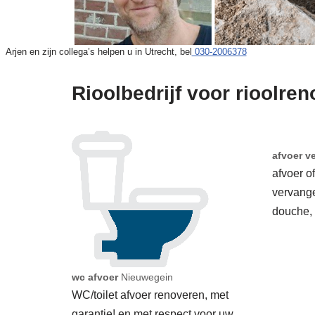
Arjen en zijn collega’s helpen u in Utrecht, bel
030-2006378
Rioolbedrijf voor rioolre
afvoer v
afvoer o
vervang
douche,
wc afvoer
Nieuwegein
WC/toilet afvoer renoveren, met
garantie! en met respect voor uw