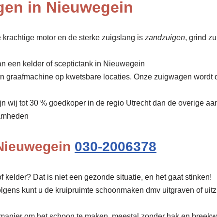
gen in Nieuwegein
 krachtige motor en de sterke zuigslang is
zandzuigen
, grind z
an een kelder of sceptictank in Nieuwegein
een graafmachine op kwetsbare locaties. Onze zuigwagen wordt 
ijn wij tot 30 % goedkoper in de regio Utrecht dan de overige aa
amheden
 Nieuwegein
030-2006378
f kelder? Dat is niet een gezonde situatie, en het gaat stinken!
olgens kunt u de kruipruimte schoonmaken dmv uitgraven of uit
manier om het schoon te maken, meestal zonder hak en breekw