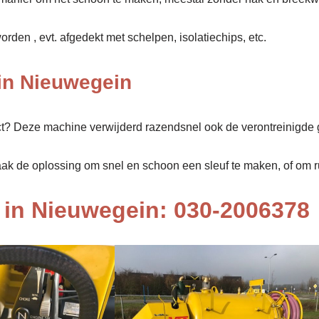
den , evt. afgedekt met schelpen, isolatiechips, etc.
in Nieuwegein
ect? Deze machine verwijderd razendsnel ook de verontreinigde 
aak de oplossing om snel en schoon een sleuf te maken, of om rui
in Nieuwegein: 030-2006378