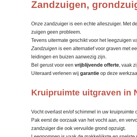
Zandzuigen, grondzui
Onze zandzuiger is een echte alleszuiger. Met de
zuigen geen probleem.
Tevens uitermate geschikt voor het leegzuigen v
Zandzuigen
is een alternatief voor graven met 
leidingen en buizen aanwezig zijn.
Bel gerust voor een
vrijblijvende offerte
, vaak z
Uiteraard verlenen wij
garantie
op deze werkza
Kruipruimte uitgraven in
Vocht overlast en/of schimmel in uw kruipruimte o
Pak eerst de oorzaak van het vocht aan, en verv
zandzuiger die ook vervuilde grond opzuigt.
Leegpompen is vaak de makkelijkste en snelste 