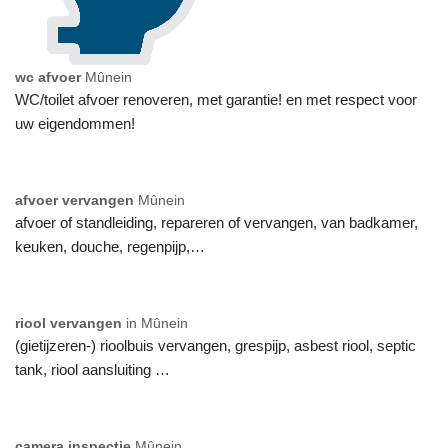
wc afvoer
Mûnein
WC/toilet afvoer renoveren, met garantie! en met respect voor
uw eigendommen!
afvoer vervangen
Mûnein
afvoer of standleiding, repareren of vervangen, van badkamer,
keuken, douche, regenpijp,…
riool vervangen
in Mûnein
(gietijzeren-) rioolbuis vervangen, grespijp, asbest riool, septic
tank, riool aansluiting …
camera inspectie
Mûnein