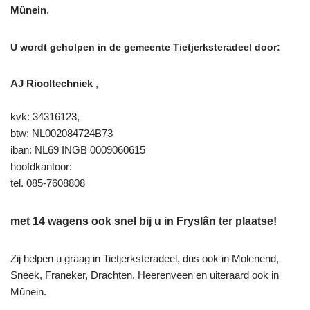
Mûnein
.
U wordt geholpen in de gemeente Tietjerksteradeel door:
AJ Riooltechniek
,
kvk: 34316123,
btw: NL002084724B73
iban: NL69 INGB 0009060615
hoofdkantoor:
tel. 085-7608808
met 14 wagens ook snel bij u in Fryslân ter plaatse!
Zij helpen u graag in Tietjerksteradeel, dus ook in Molenend,
Sneek, Franeker, Drachten, Heerenveen en uiteraard ook in
Mûnein.