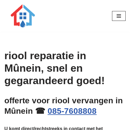
Ga
naar
de
inhoud
riool reparatie in
Mûnein, snel en
gegarandeerd goed!
offerte voor riool vervangen in
Mûnein ☎
085-7608808
U komt direct/rechtstreeks in contact met het