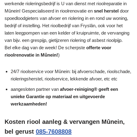
werkende rioleringsbedrijf is U van dienst met rioolreparatie in
Mûnein! Gespecialiseerd in rioolrenovatie en
snel herstel
door
spoedloodgieters van afvoer en riolering in en rond uw woning,
bedrijf of instelling. Het rioolbedrijf van Fryslân, ook voor het
laten leegpompen van een kelder of kruipruimte, de vervanging
van bijv. een grespijp, gietijzeren riolering of asbest rioolpijp.
Bel elke dag van de week! De scherpste
offerte voor
rioolrenovatie in Mûnein!
)
24/7 rioolservice voor Mûnein: bij afvoerschade, rioolschade,
rioleringsherstel, rioolservice, lekkende afvoer, etc etc
aangesloten partner van
afvoer-reiniging® geeft een
unieke
Garantie
op materiaal en uitgevoerde
werkzaamheden!
Kosten riool aanleg & vervangen Mûnein,
bel gerust
085-7608808