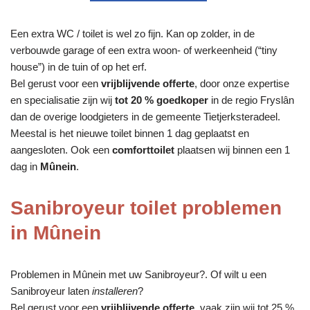
Een extra WC / toilet is wel zo fijn. Kan op zolder, in de
verbouwde garage of een extra woon- of werkeenheid (“tiny
house”) in de tuin of op het erf.
Bel gerust voor een
vrijblijvende offerte
, door onze expertise
en specialisatie zijn wij
tot 20 % goedkoper
in de regio Fryslân
dan de overige loodgieters in de gemeente Tietjerksteradeel.
Meestal is het nieuwe toilet binnen 1 dag geplaatst en
aangesloten. Ook een
comforttoilet
plaatsen wij binnen een 1
dag in
Mûnein
.
Sanibroyeur toilet problemen
in Mûnein
Problemen in Mûnein met uw Sanibroyeur?. Of wilt u een
Sanibroyeur laten
installeren
?
Bel gerust voor een
vrijblijvende offerte
, vaak zijn wij tot 25 %