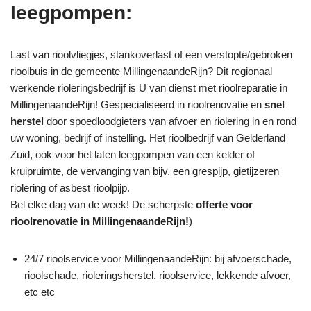
leegpompen:
Last van rioolvliegjes, stankoverlast of een verstopte/gebroken
rioolbuis in de gemeente MillingenaandeRijn? Dit regionaal
werkende rioleringsbedrijf is U van dienst met rioolreparatie in
MillingenaandeRijn! Gespecialiseerd in rioolrenovatie en
snel
herstel
door spoedloodgieters van afvoer en riolering in en rond
uw woning, bedrijf of instelling. Het rioolbedrijf van Gelderland
Zuid, ook voor het laten leegpompen van een kelder of
kruipruimte, de vervanging van bijv. een grespijp, gietijzeren
riolering of asbest rioolpijp.
Bel elke dag van de week! De scherpste
offerte voor
rioolrenovatie in MillingenaandeRijn!
)
24/7 rioolservice voor MillingenaandeRijn: bij afvoerschade,
rioolschade, rioleringsherstel, rioolservice, lekkende afvoer,
etc etc