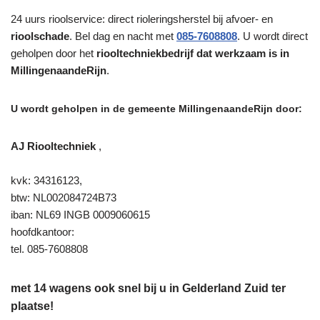
24 uurs rioolservice: direct rioleringsherstel bij afvoer- en
rioolschade
. Bel dag en nacht met
085-7608808
. U wordt direct
geholpen door het
riooltechniekbedrijf dat werkzaam is in
MillingenaandeRijn
.
U wordt geholpen in de gemeente MillingenaandeRijn door:
AJ Riooltechniek
,
kvk: 34316123,
btw: NL002084724B73
iban: NL69 INGB 0009060615
hoofdkantoor:
tel. 085-7608808
met 14 wagens ook snel bij u in Gelderland Zuid ter
plaatse!