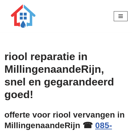
Ga
naar
de
inhoud
riool reparatie in
MillingenaandeRijn,
snel en gegarandeerd
goed!
offerte voor riool vervangen in
MillingenaandeRijn ☎
085-