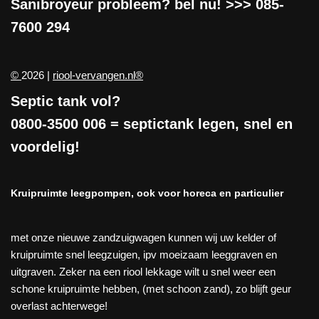
Sanibroyeur
probleem? bel nu! >>>
085-
7600 294
©
2026 |
riool-vervangen.nl®
Septic tank vol?
0800-3500 006
= septictank legen, snel en
voordelig!
Kruipruimte leegpompen, ook voor horeca en particulier
met onze nieuwe zandzuigwagen kunnen wij uw kelder of
kruipruimte snel leegzuigen, ipv moeizaam leeggraven en
uitgraven. Zeker na een riool lekkage wilt u snel weer een
schone kruipruimte hebben, (met schoon zand), zo blijft geur
overlast achterwege!