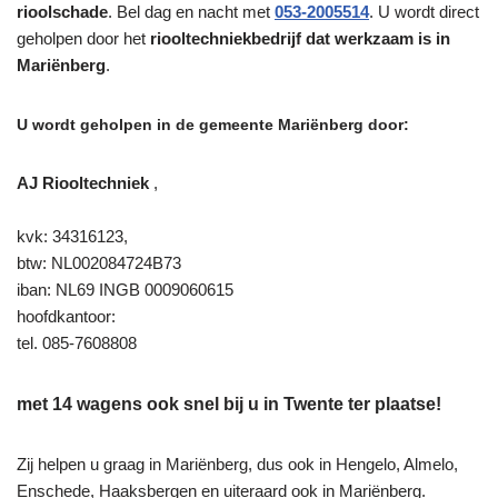
rioolschade
. Bel dag en nacht met
053-2005514
. U wordt direct
geholpen door het
riooltechniekbedrijf dat werkzaam is in
Mariënberg
.
U wordt geholpen in de gemeente Mariënberg door:
AJ Riooltechniek
,
kvk: 34316123,
btw: NL002084724B73
iban: NL69 INGB 0009060615
hoofdkantoor:
tel. 085-7608808
met 14 wagens ook snel bij u in Twente ter plaatse!
Zij helpen u graag in Mariënberg, dus ook in Hengelo, Almelo,
Enschede, Haaksbergen en uiteraard ook in Mariënberg.