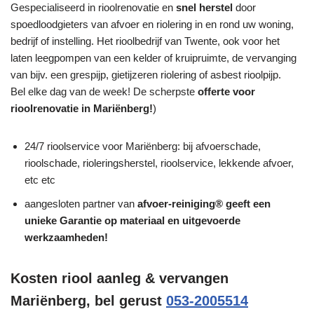
Gespecialiseerd in rioolrenovatie en
snel herstel
door
spoedloodgieters van afvoer en riolering in en rond uw woning,
bedrijf of instelling. Het rioolbedrijf van Twente, ook voor het
laten leegpompen van een kelder of kruipruimte, de vervanging
van bijv. een grespijp, gietijzeren riolering of asbest rioolpijp.
Bel elke dag van de week! De scherpste
offerte voor
rioolrenovatie in Mariënberg!
)
24/7 rioolservice voor Mariënberg: bij afvoerschade,
rioolschade, rioleringsherstel, rioolservice, lekkende afvoer,
etc etc
aangesloten partner van
afvoer-reiniging® geeft een
unieke
Garantie
op materiaal en uitgevoerde
werkzaamheden!
Kosten riool aanleg & vervangen
Mariënberg, bel gerust
053-2005514