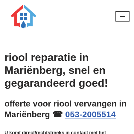
Ga
naar
de
inhoud
riool reparatie in
Mariënberg, snel en
gegarandeerd goed!
offerte voor riool vervangen in
Mariënberg ☎
053-2005514
U komt direct/rechtstreeks in contact met het