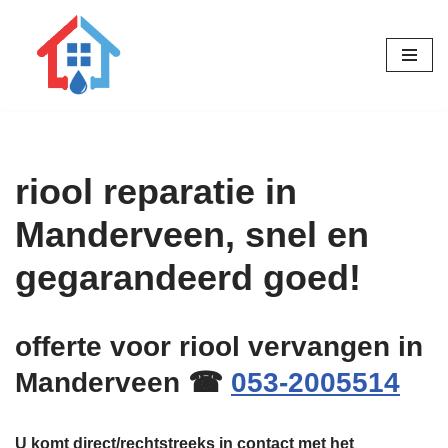
Ga
naar
de
inhoud
riool reparatie in
Manderveen, snel en
gegarandeerd goed!
offerte voor riool vervangen in
Manderveen ☎
053-2005514
U komt direct/rechtstreeks in contact met het