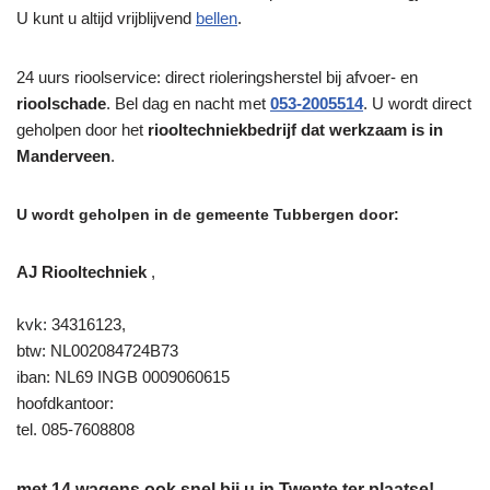
U kunt u altijd vrijblijvend
bellen
.
24 uurs rioolservice: direct rioleringsherstel bij afvoer- en
rioolschade
. Bel dag en nacht met
053-2005514
. U wordt direct
geholpen door het
riooltechniekbedrijf dat werkzaam is in
Manderveen
.
U wordt geholpen in de gemeente Tubbergen door:
AJ Riooltechniek
,
kvk: 34316123,
btw: NL002084724B73
iban: NL69 INGB 0009060615
hoofdkantoor:
tel. 085-7608808
met 14 wagens ook snel bij u in Twente ter plaatse!