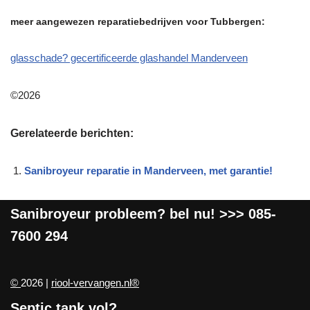
meer aangewezen reparatiebedrijven voor Tubbergen:
glasschade? gecertificeerde glashandel Manderveen
©2026
Gerelateerde berichten:
Sanibroyeur reparatie in Manderveen, met garantie!
Sanibroyeur
probleem? bel nu! >>>
085-
7600 294
©
2026 |
riool-vervangen.nl®
Septic tank vol?