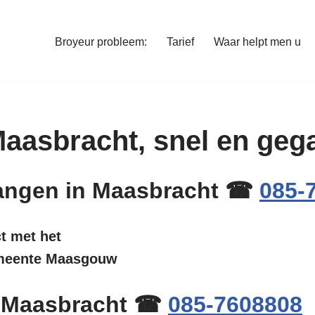
Broyeur probleem:
Tarief
Waar helpt men u
 Maasbracht, snel en ge
rvangen in Maasbracht ☎
085-
ct met het
gemeente Maasgouw
n Maasbracht ☎
085-7608808