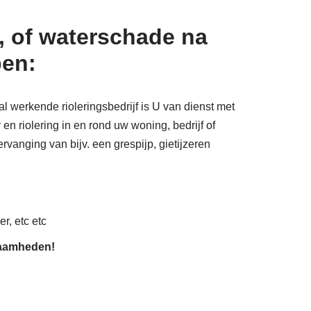
, of waterschade na
pen:
l werkende rioleringsbedrijf is U van dienst met
n riolering in en rond uw woning, bedrijf of
rvanging van bijv. een grespijp, gietijzeren
r, etc etc
zaamheden!