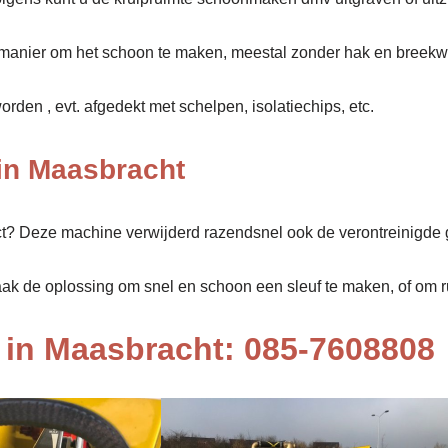
manier om het schoon te maken, meestal zonder hak en breekw
den , evt. afgedekt met schelpen, isolatiechips, etc.
in Maasbracht
ect? Deze machine verwijderd razendsnel ook de verontreinigde 
aak de oplossing om snel en schoon een sleuf te maken, of om rui
in Maasbracht: 085-7608808