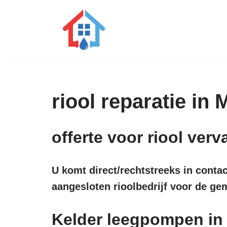
Ga
naar
de
inhoud
riool reparatie in
offerte voor riool ve
U komt direct/rechtstreeks in conta
aangesloten rioolbedrijf voor de 
Kelder leegpompen i