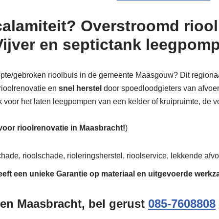
calamiteit? Overstroomd riool
Vijver en septictank leegpom
stopte/gebroken rioolbuis in de gemeente Maasgouw? Dit regionaa
rioolrenovatie en
snel herstel
door spoedloodgieters van afvoer e
ok voor het laten leegpompen van een kelder of kruipruimte, de ve
 voor rioolrenovatie in Maasbracht!
)
hade, rioolschade, rioleringsherstel, rioolservice, lekkende afvoe
eeft een unieke
Garantie
op materiaal en uitgevoerde werk
gen Maasbracht, bel gerust
085-7608808