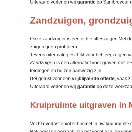
Uiteraard verlenen wij
garantie
op Sanibroyeur r
Zandzuigen, grondzui
Onze zandzuiger is een echte alleszuiger. Met de
zuigen geen probleem.
Tevens uitermate geschikt voor het leegzuigen v
Zandzuigen
is een alternatief voor graven met 
leidingen en buizen aanwezig zijn.
Bel gerust voor een
vrijblijvende offerte
, vaak z
Uiteraard verlenen wij
garantie
op deze werkza
Kruipruimte uitgraven in
Vocht overlast en/of schimmel in uw kruipruimte o
Pak eerst de oorzaak van het vocht aan, en verv