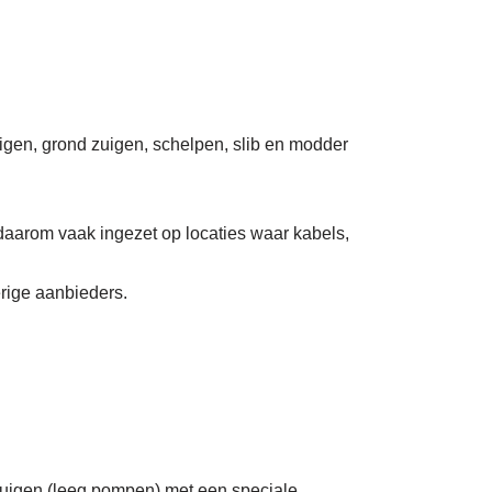
uigen, grond zuigen, schelpen, slib en modder
daarom vaak ingezet op locaties waar kabels,
erige aanbieders.
zuigen (leeg pompen) met een speciale