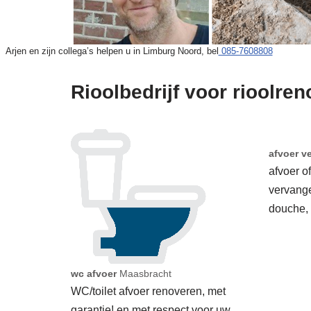
Arjen en zijn collega’s helpen u in Limburg Noord, bel
085-7608808
Rioolbedrijf voor rioolre
afvoer v
afvoer o
vervang
douche,
wc afvoer
Maasbracht
WC/toilet afvoer renoveren, met
garantie! en met respect voor uw