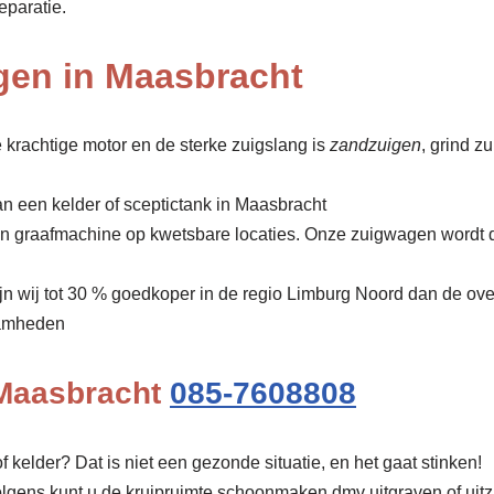
eparatie.
gen in Maasbracht
 krachtige motor en de sterke zuigslang is
zandzuigen
, grind z
an een kelder of sceptictank in Maasbracht
een graafmachine op kwetsbare locaties. Onze zuigwagen wordt 
ijn wij tot 30 % goedkoper in de regio Limburg Noord dan de ov
amheden
 Maasbracht
085-7608808
f kelder? Dat is niet een gezonde situatie, en het gaat stinken!
olgens kunt u de kruipruimte schoonmaken dmv uitgraven of uit