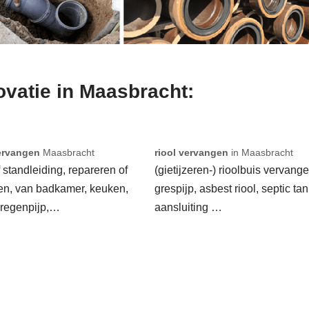
novatie in Maasbracht:
ervangen
Maasbracht
riool vervangen
in Maasbracht
f standleiding, repareren of
(gietijzeren-) rioolbuis vervange
en, van badkamer, keuken,
grespijp, asbest riool, septic tan
 regenpijp,…
aansluiting …