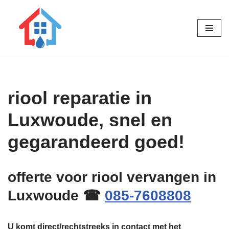
Ga
naar
de
inhoud
riool reparatie in
Luxwoude, snel en
gegarandeerd goed!
offerte voor riool vervangen in
Luxwoude ☎
085-7608808
U komt direct/rechtstreeks in contact met het