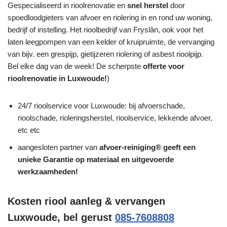
Gespecialiseerd in rioolrenovatie en
snel herstel
door
spoedloodgieters van afvoer en riolering in en rond uw woning,
bedrijf of instelling. Het rioolbedrijf van Fryslân, ook voor het
laten leegpompen van een kelder of kruipruimte, de vervanging
van bijv. een grespijp, gietijzeren riolering of asbest rioolpijp.
Bel elke dag van de week! De scherpste
offerte voor
rioolrenovatie in Luxwoude!
)
24/7 rioolservice voor Luxwoude: bij afvoerschade,
rioolschade, rioleringsherstel, rioolservice, lekkende afvoer,
etc etc
aangesloten partner van
afvoer-reiniging® geeft een
unieke
Garantie
op materiaal en uitgevoerde
werkzaamheden!
Kosten riool aanleg & vervangen
Luxwoude, bel gerust
085-7608808