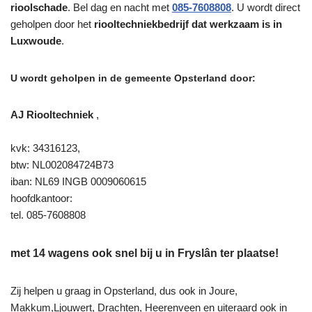
rioolschade
. Bel dag en nacht met
085-7608808
. U wordt direct
geholpen door het
riooltechniekbedrijf dat werkzaam is in
Luxwoude
.
U wordt geholpen in de gemeente Opsterland door:
AJ Riooltechniek
,
kvk: 34316123,
btw: NL002084724B73
iban: NL69 INGB 0009060615
hoofdkantoor:
tel. 085-7608808
met 14 wagens ook snel bij u in Fryslân ter plaatse!
Zij helpen u graag in Opsterland, dus ook in Joure,
Makkum,Ljouwert, Drachten, Heerenveen en uiteraard ook in