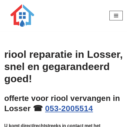
Ga
naar
de
inhoud
riool reparatie in Losser,
snel en gegarandeerd
goed!
offerte voor riool vervangen in
Losser ☎
053-2005514
U komt direct/rechtstreeks in contact met het