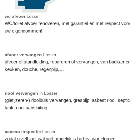
wc afvoer
Losser
WC/toilet afvoer renoveren, met garantie! en met respect voor
uw eigendommen!
afvoer vervangen
Losser
afvoer of standleiding, repareren of vervangen, van badkamer,
keuken, douche, regenpijp,…
riool vervangen
in Losser
(gietijzeren-) rioolbuis vervangen, grespijp, asbest riool, septic
tank, riool aansluiting …
camera inspectie
Losser
zodat u zelf ziet wat wel mogelijk is bij bijv. wortelgroei: