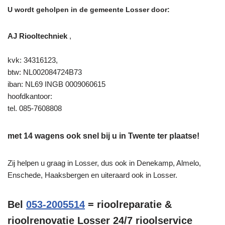
U wordt geholpen in de gemeente Losser door:
AJ Riooltechniek
,
kvk: 34316123,
btw: NL002084724B73
iban: NL69 INGB 0009060615
hoofdkantoor:
tel. 085-7608808
met 14 wagens ook snel bij u in Twente ter plaatse!
Zij helpen u graag in Losser, dus ook in Denekamp, Almelo,
Enschede, Haaksbergen en uiteraard ook in Losser.
Bel
053-2005514
= rioolreparatie &
rioolrenovatie Losser 24/7 rioolservice