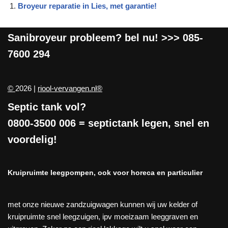
Broyeur reparatie in Lies, met garantie!
Sanibroyeur
probleem? bel nu! >>>
085-
7600 294
©
2026 |
riool-vervangen.nl®
Septic tank vol?
0800-3500 006
= septictank legen, snel en
voordelig!
Kruipruimte leegpompen, ook voor horeca en particulier
met onze nieuwe zandzuigwagen kunnen wij uw kelder of
kruipruimte snel leegzuigen, ipv moeizaam leeggraven en