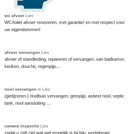
wc afvoer
Lies
WC/toilet afvoer renoveren, met garantie! en met respect voor
uw eigendommen!
afvoer vervangen
Lies
afvoer of standleiding, repareren of vervangen, van badkamer,
keuken, douche, regenpijp,…
riool vervangen
in Lies
(gietijzeren-) rioolbuis vervangen, grespijp, asbest riool, septic
tank, riool aansluiting …
camera inspectie
Lies
zodat u zelf ziet wat wel mogelijk is bij bijv. wortelgroei: