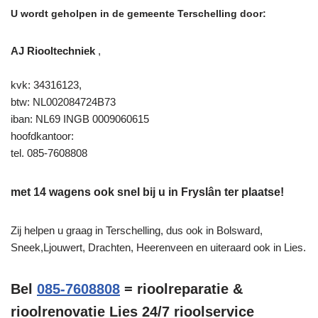
U wordt geholpen in de gemeente Terschelling door:
AJ Riooltechniek
,
kvk: 34316123,
btw: NL002084724B73
iban: NL69 INGB 0009060615
hoofdkantoor:
tel. 085-7608808
met 14 wagens ook snel bij u in Fryslân ter plaatse!
Zij helpen u graag in Terschelling, dus ook in Bolsward,
Sneek,Ljouwert, Drachten, Heerenveen en uiteraard ook in Lies.
Bel
085-7608808
= rioolreparatie &
rioolrenovatie Lies 24/7 rioolservice