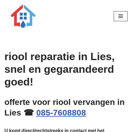
Ga
naar
de
inhoud
riool reparatie in Lies,
snel en gegarandeerd
goed!
offerte voor riool vervangen in
Lies ☎
085-7608808
U komt direct/rechtstreeks in contact met het