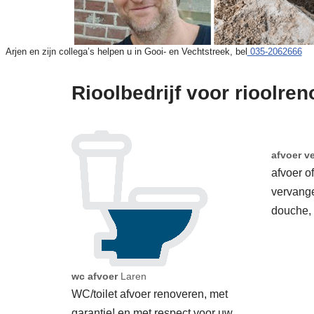
Arjen en zijn collega’s helpen u in Gooi- en Vechtstreek, bel
035-2062666
Rioolbedrijf voor rioolren
afvoer v
afvoer o
vervang
douche,
wc afvoer
Laren
WC/toilet afvoer renoveren, met
garantie! en met respect voor uw