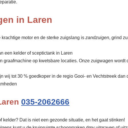
eparatie.
gen in Laren
 krachtige motor en de sterke zuigslang is
zandzuigen
, grind z
n een kelder of sceptictank in Laren
een graafmachine op kwetsbare locaties. Onze zuigwagen wordt 
ijn wij tot 30 % goedkoper in de regio Gooi- en Vechtstreek dan
amheden
Laren
035-2062666
f kelder? Dat is niet een gezonde situatie, en het gaat stinken!
olgens kunt u de kruipruimte schoonmaken dmv uitgraven of uit