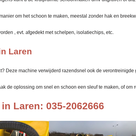
manier om het schoon te maken, meestal zonder hak en breekw
den , evt. afgedekt met schelpen, isolatiechips, etc.
in Laren
ect? Deze machine verwijderd razendsnel ook de verontreinigde 
aak de oplossing om snel en schoon een sleuf te maken, of om rui
in Laren: 035-2062666