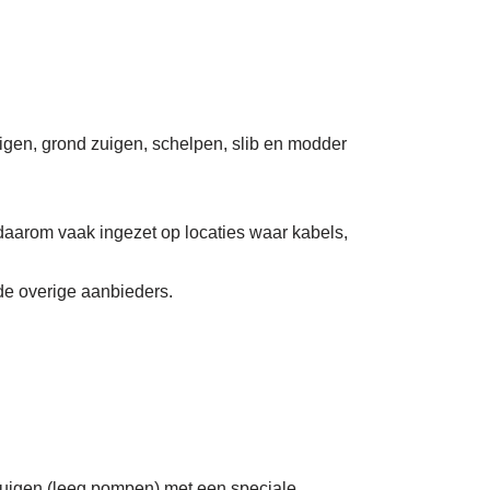
uigen, grond zuigen, schelpen, slib en modder
daarom vaak ingezet op locaties waar kabels,
 de overige aanbieders.
zuigen (leeg pompen) met een speciale