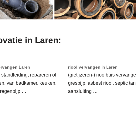
ovatie in Laren:
ervangen
Laren
riool vervangen
in Laren
f standleiding, repareren of
(gietijzeren-) rioolbuis vervange
en, van badkamer, keuken,
grespijp, asbest riool, septic tan
 regenpijp,…
aansluiting …