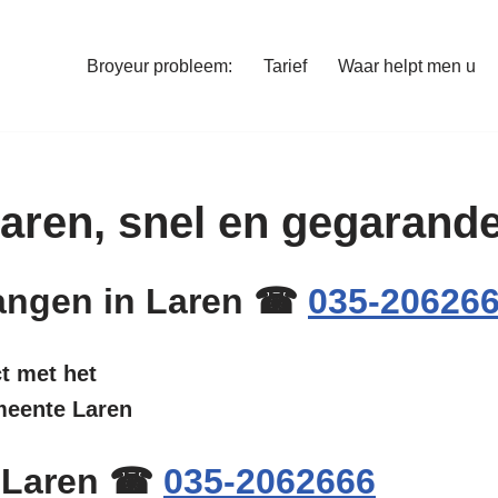
Broyeur probleem:
Tarief
Waar helpt men u
 Laren, snel en gegarand
rvangen in Laren ☎
035-20626
ct met het
emeente Laren
n Laren ☎
035-2062666