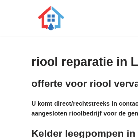
Ga
naar
de
inhoud
riool reparatie in
offerte voor riool ve
U komt direct/rechtstreeks in conta
aangesloten rioolbedrijf voor de g
Kelder leegpompen i