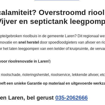
calamiteit? Overstroomd riool
Vijver en septictank leegpom
topte/gebroken rioolbuis in de gemeente Laren? Dit regionaal wer
renovatie en
snel herstel
door spoedloodgieters van afvoer en riol
or het laten leegpompen van een kelder of kruipruimte, de vervang
 voor rioolrenovatie in Laren!
)
rioolschade, rioleringsherstel, rioolservice, lekkende afvoer, etc
eeft een unieke
Garantie
op materiaal en uitgevoerde werk
en Laren, bel gerust
035-2062666