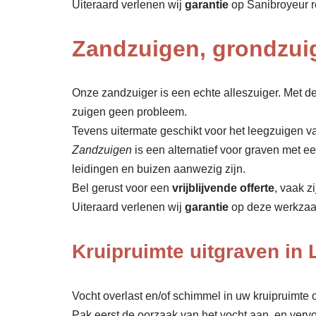
Uiteraard verlenen wij
garantie
op Sanibroyeur r
Zandzuigen, grondzui
Onze zandzuiger is een echte alleszuiger. Met de
zuigen geen probleem.
Tevens uitermate geschikt voor het leegzuigen va
Zandzuigen
is een alternatief voor graven met 
leidingen en buizen aanwezig zijn.
Bel gerust voor een
vrijblijvende offerte
, vaak z
Uiteraard verlenen wij
garantie
op deze werkza
Kruipruimte uitgraven in 
Vocht overlast en/of schimmel in uw kruipruimte o
Pak eerst de oorzaak van het vocht aan, en verv