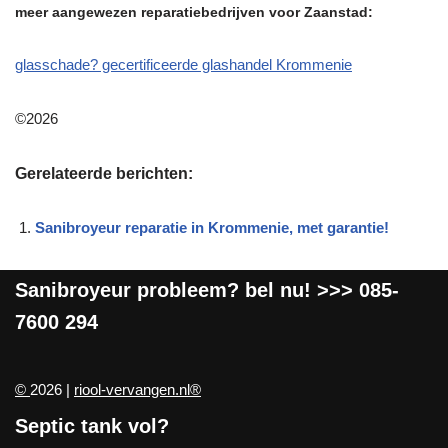
meer aangewezen reparatiebedrijven voor Zaanstad:
glasschade? gecertificeerde glashandel Krommenie
©2026
Gerelateerde berichten:
Sanibroyeur reparatie in Krommenie, met garantie!
Sanibroyeur
probleem? bel nu! >>>
085-
7600 294
©
2026 |
riool-vervangen.nl®
Septic tank vol?