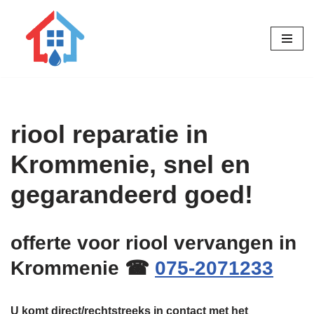
Ga
naar
de
inhoud
riool reparatie in
Krommenie, snel en
gegarandeerd goed!
offerte voor riool vervangen in
Krommenie ☎
075-2071233
U komt direct/rechtstreeks in contact met het