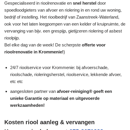
Gespecialiseerd in rioolrenovatie en
snel herstel
door
spoedloodgieters van afvoer en riolering in en rond uw woning,
bedrijf of instelling. Het rioolbedrijf van Zaanstreek-Waterland,
ook voor het laten leegpompen van een kelder of kruipruimte, de
vervanging van bijv. een grespijp, gietijzeren riolering of asbest
rioolpijp.
Bel elke dag van de week! De scherpste
offerte voor
rioolrenovatie in Krommenie!
)
24/7 rioolservice voor Krommenie: bij afvoerschade,
rioolschade, rioleringsherstel, rioolservice, lekkende afvoer,
etc etc
aangesloten partner van
afvoer-reiniging® geeft een
unieke
Garantie
op materiaal en uitgevoerde
werkzaamheden!
Kosten riool aanleg & vervangen