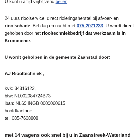
U kunt u altijd vrijblijvend
bellen
.
24 uurs rioolservice: direct rioleringsherstel bij afvoer- en
rioolschade
. Bel dag en nacht met
075-2071233
. U wordt direct
geholpen door het
riooltechniekbedrijf dat werkzaam is in
Krommenie
.
U wordt geholpen in de gemeente Zaanstad door:
AJ Riooltechniek
,
kvk: 34316123,
btw: NL002084724B73
iban: NL69 INGB 0009060615
hoofdkantoor:
tel. 085-7608808
met 14 wagens ook snel bij u in Zaanstreek-Waterland