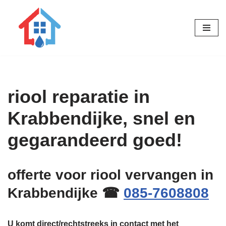
Ga
naar
de
inhoud
riool reparatie in
Krabbendijke, snel en
gegarandeerd goed!
offerte voor riool vervangen in
Krabbendijke ☎
085-7608808
U komt direct/rechtstreeks in contact met het