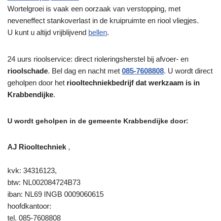
Wortelgroei is vaak een oorzaak van verstopping, met
neveneffect stankoverlast in de kruipruimte en riool vliegjes.
U kunt u altijd vrijblijvend
bellen
.
24 uurs rioolservice: direct rioleringsherstel bij afvoer- en
rioolschade
. Bel dag en nacht met
085-7608808
. U wordt direct
geholpen door het
riooltechniekbedrijf dat werkzaam is in
Krabbendijke
.
U wordt geholpen in de gemeente Krabbendijke door:
AJ Riooltechniek
,
kvk: 34316123,
btw: NL002084724B73
iban: NL69 INGB 0009060615
hoofdkantoor:
tel. 085-7608808