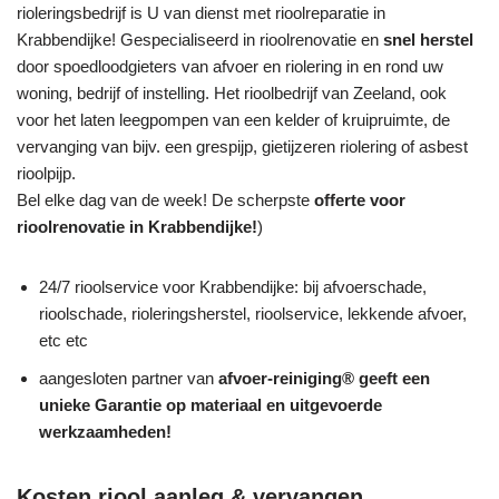
rioleringsbedrijf is U van dienst met rioolreparatie in
Krabbendijke! Gespecialiseerd in rioolrenovatie en
snel herstel
door spoedloodgieters van afvoer en riolering in en rond uw
woning, bedrijf of instelling. Het rioolbedrijf van Zeeland, ook
voor het laten leegpompen van een kelder of kruipruimte, de
vervanging van bijv. een grespijp, gietijzeren riolering of asbest
rioolpijp.
Bel elke dag van de week! De scherpste
offerte voor
rioolrenovatie in Krabbendijke!
)
24/7 rioolservice voor Krabbendijke: bij afvoerschade,
rioolschade, rioleringsherstel, rioolservice, lekkende afvoer,
etc etc
aangesloten partner van
afvoer-reiniging® geeft een
unieke
Garantie
op materiaal en uitgevoerde
werkzaamheden!
Kosten riool aanleg & vervangen