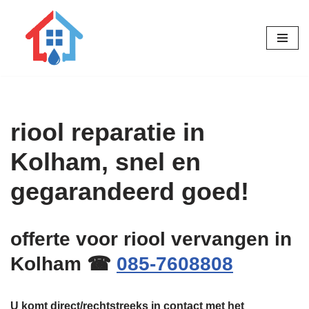
Ga
naar
de
inhoud
riool reparatie in
Kolham, snel en
gegarandeerd goed!
offerte voor riool vervangen in
Kolham ☎
085-7608808
U komt direct/rechtstreeks in contact met het