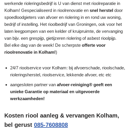
werkende rioleringsbedrijf is U van dienst met rioolreparatie in
Kolham! Gespecialiseerd in rioolrenovatie en
snel herstel
door
spoedloodgieters van afvoer en riolering in en rond uw woning,
bedrijf of instelling. Het rioolbedrijf van Groningen, ook voor het
laten leegpompen van een kelder of kruipruimte, de vervanging
van bijv. een grespijp, gietijzeren riolering of asbest rioolpijp.
Bel elke dag van de week! De scherpste
offerte voor
rioolrenovatie in Kolham!
)
24/7 rioolservice voor Kolham: bij afvoerschade, rioolschade,
rioleringsherstel, rioolservice, lekkende afvoer, etc etc
aangesloten partner van
afvoer-reiniging® geeft een
unieke
Garantie
op materiaal en uitgevoerde
werkzaamheden!
Kosten riool aanleg & vervangen Kolham,
bel gerust
085-7608808