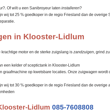
?. Of wilt u een Sanibroyeur laten
installeren
?
ijn wij tot 25 % goedkoper in de regio Friesland dan de overi
eparatie.
en in Klooster-Lidlum
 krachtige motor en de sterke zuigslang is
zandzuigen
, grind z
n een kelder of sceptictank in Klooster-Lidlum
een graafmachine op kwetsbare locaties. Onze zuigwagen wordt 
ijn wij tot 30 % goedkoper in de regio Friesland dan de overige 
amheden
Klooster-Lidlum
085-7608808