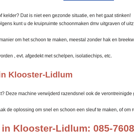
f kelder? Dat is niet een gezonde situatie, en het gaat stinken!
olgens kunt u de kruipruimte schoonmaken dmv uitgraven of uit
manier om het schoon te maken, meestal zonder hak en breekw
den , evt. afgedekt met schelpen, isolatiechips, etc.
n Klooster-Lidlum
ect? Deze machine verwijderd razendsnel ook de verontreinigde 
aak de oplossing om snel en schoon een sleuf te maken, of om rui
in Klooster-Lidlum: 085-760