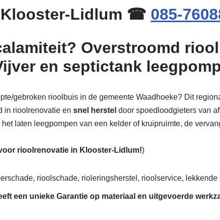
 Klooster-Lidlum ☎
085-7608
calamiteit? Overstroomd riool
Vijver en septictank leegpom
stopte/gebroken rioolbuis in de gemeente Waadhoeke? Dit regiona
d in rioolrenovatie en
snel herstel
door spoedloodgieters van afv
or het laten leegpompen van een kelder of kruipruimte, de vervangi
 voor rioolrenovatie in Klooster-Lidlum!
)
oerschade, rioolschade, rioleringsherstel, rioolservice, lekkende 
eeft een unieke
Garantie
op materiaal en uitgevoerde werk