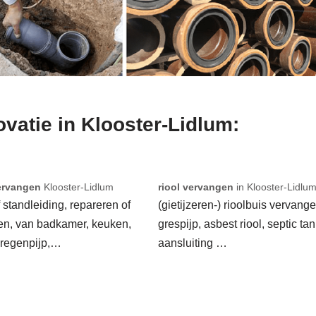
ovatie in Klooster-Lidlum:
ervangen
Klooster-Lidlum
riool vervangen
in Klooster-Lidlu
f standleiding, repareren of
(gietijzeren-) rioolbuis vervange
en, van badkamer, keuken,
grespijp, asbest riool, septic tan
 regenpijp,…
aansluiting …