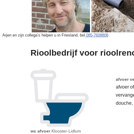
Arjen en zijn collega’s helpen u in Friesland, bel
085-7608808
Rioolbedrijf voor rioolren
afvoer v
afvoer o
vervang
douche,
wc afvoer
Klooster-Lidlum