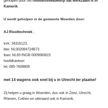
geholpen door het
riooltechniekbedrijf dat werkzaam is in
Kamerik
.
U wordt geholpen in de gemeente Woerden door:
AJ Riooltechniek
,
kvk: 34316123,
btw: NL002084724B73
iban: NL69 INGB 0009060615
hoofdkantoor:
tel. 085-7608808
met 14 wagens ook snel bij u in Utrecht ter plaatse!
Zij helpen u graag in Woerden, dus ook in Zeist, Utrecht,
Rhenen, Cothen en uiteraard ook in Kamerik.