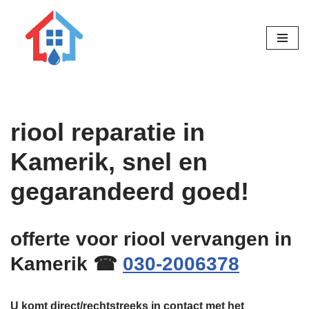
Ga
naar
de
inhoud
riool reparatie in
Kamerik, snel en
gegarandeerd goed!
offerte voor riool vervangen in
Kamerik ☎
030-2006378
U komt direct/rechtstreeks in contact met het