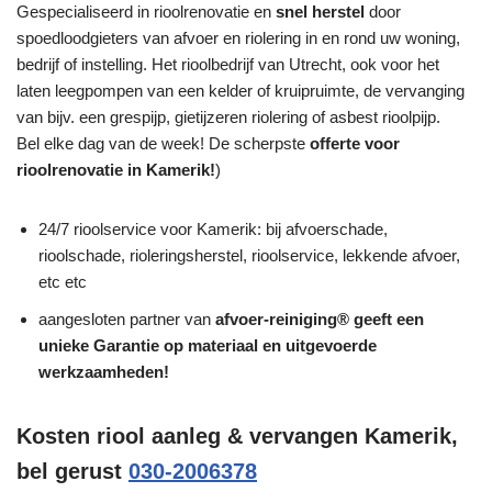
Gespecialiseerd in rioolrenovatie en
snel herstel
door
spoedloodgieters van afvoer en riolering in en rond uw woning,
bedrijf of instelling. Het rioolbedrijf van Utrecht, ook voor het
laten leegpompen van een kelder of kruipruimte, de vervanging
van bijv. een grespijp, gietijzeren riolering of asbest rioolpijp.
Bel elke dag van de week! De scherpste
offerte voor
rioolrenovatie in Kamerik!
)
24/7 rioolservice voor Kamerik: bij afvoerschade,
rioolschade, rioleringsherstel, rioolservice, lekkende afvoer,
etc etc
aangesloten partner van
afvoer-reiniging® geeft een
unieke
Garantie
op materiaal en uitgevoerde
werkzaamheden!
Kosten riool aanleg & vervangen Kamerik,
bel gerust
030-2006378