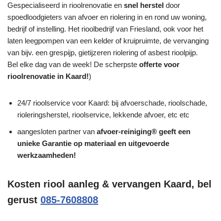
Gespecialiseerd in rioolrenovatie en
snel herstel
door
spoedloodgieters van afvoer en riolering in en rond uw woning,
bedrijf of instelling. Het rioolbedrijf van Friesland, ook voor het
laten leegpompen van een kelder of kruipruimte, de vervanging
van bijv. een grespijp, gietijzeren riolering of asbest rioolpijp.
Bel elke dag van de week! De scherpste
offerte voor
rioolrenovatie in Kaard!
)
24/7 rioolservice voor Kaard: bij afvoerschade, rioolschade,
rioleringsherstel, rioolservice, lekkende afvoer, etc etc
aangesloten partner van
afvoer-reiniging® geeft een
unieke
Garantie
op materiaal en uitgevoerde
werkzaamheden!
Kosten riool aanleg & vervangen Kaard, bel
gerust
085-7608808