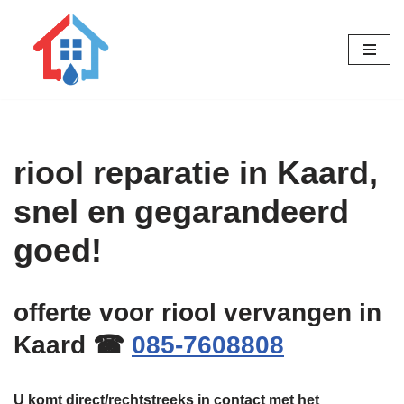
Ga
naar
de
inhoud
riool reparatie in Kaard,
snel en gegarandeerd
goed!
offerte voor riool vervangen in
Kaard ☎
085-7608808
U komt direct/rechtstreeks in contact met het