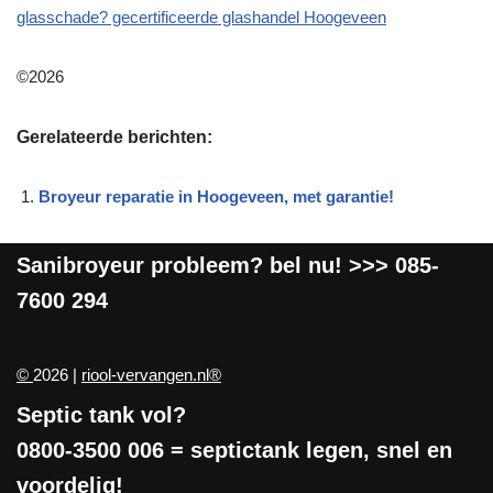
glasschade? gecertificeerde glashandel Hoogeveen
©2026
Gerelateerde berichten:
Broyeur reparatie in Hoogeveen, met garantie!
Sanibroyeur
probleem? bel nu! >>>
085-
7600 294
©
2026 |
riool-vervangen.nl®
Septic tank vol?
0800-3500 006
= septictank legen, snel en
voordelig!