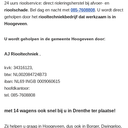
24 uurs rioolservice: direct rioleringsherstel bij afvoer- en
rioolschade
. Bel dag en nacht met
085-7608808
. U wordt direct
geholpen door het
riooltechniekbedrijf dat werkzaam is in
Hoogeveen
.
U wordt geholpen in de gemeente Hoogeveen door:
AJ Riooltechniek
,
kvk: 34316123,
btw: NL002084724B73
iban: NL69 INGB 0009060615
hoofdkantoor:
tel. 085-7608808
met 14 wagens ook snel bij u in Drenthe ter plaatse!
Zij helpen u graag in Hoogeveen, dus ook in Borger, Dwingeloo,