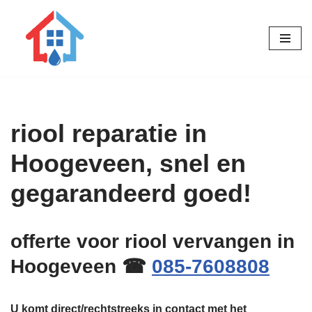
Ga
naar
de
inhoud
riool reparatie in
Hoogeveen, snel en
gegarandeerd goed!
offerte voor riool vervangen in
Hoogeveen ☎
085-7608808
U komt direct/rechtstreeks in contact met het