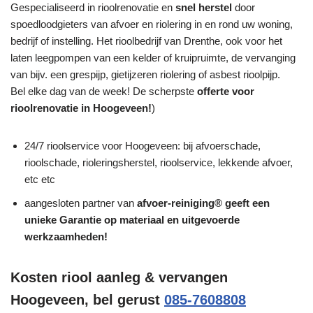
Gespecialiseerd in rioolrenovatie en
snel herstel
door
spoedloodgieters van afvoer en riolering in en rond uw woning,
bedrijf of instelling. Het rioolbedrijf van Drenthe, ook voor het
laten leegpompen van een kelder of kruipruimte, de vervanging
van bijv. een grespijp, gietijzeren riolering of asbest rioolpijp.
Bel elke dag van de week! De scherpste
offerte voor
rioolrenovatie in Hoogeveen!
)
24/7 rioolservice voor Hoogeveen: bij afvoerschade,
rioolschade, rioleringsherstel, rioolservice, lekkende afvoer,
etc etc
aangesloten partner van
afvoer-reiniging® geeft een
unieke
Garantie
op materiaal en uitgevoerde
werkzaamheden!
Kosten riool aanleg & vervangen
Hoogeveen, bel gerust
085-7608808