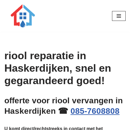
Ga
naar
de
inhoud
riool reparatie in
Haskerdijken, snel en
gegarandeerd goed!
offerte voor riool vervangen in
Haskerdijken ☎
085-7608808
U komt direct/rechtstreeks in contact met het