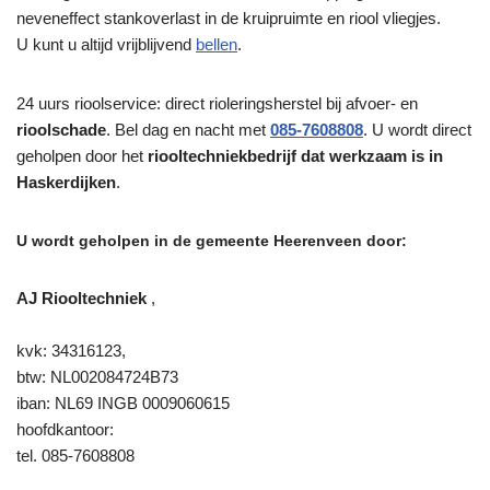
neveneffect stankoverlast in de kruipruimte en riool vliegjes.
U kunt u altijd vrijblijvend
bellen
.
24 uurs rioolservice: direct rioleringsherstel bij afvoer- en
rioolschade
. Bel dag en nacht met
085-7608808
. U wordt direct
geholpen door het
riooltechniekbedrijf dat werkzaam is in
Haskerdijken
.
U wordt geholpen in de gemeente Heerenveen door:
AJ Riooltechniek
,
kvk: 34316123,
btw: NL002084724B73
iban: NL69 INGB 0009060615
hoofdkantoor:
tel. 085-7608808