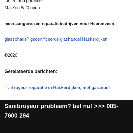
tot 24 mnd garantie
Ma-Zon 8/20 open
meer aangewezen reparatiebedrijven voor Heerenveen:
glasschade? gecertificeerde glashandel Haskerdijken
©2026
Gerelateerde berichten:
Broyeur reparatie in Haskerdijken, met garantie!
Sanibroyeur
probleem? bel nu! >>>
085-
7600 294