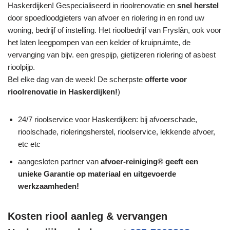
Haskerdijken! Gespecialiseerd in rioolrenovatie en
snel herstel
door spoedloodgieters van afvoer en riolering in en rond uw
woning, bedrijf of instelling. Het rioolbedrijf van Fryslân, ook voor
het laten leegpompen van een kelder of kruipruimte, de
vervanging van bijv. een grespijp, gietijzeren riolering of asbest
rioolpijp.
Bel elke dag van de week! De scherpste
offerte voor
rioolrenovatie in Haskerdijken!
)
24/7 rioolservice voor Haskerdijken: bij afvoerschade,
rioolschade, rioleringsherstel, rioolservice, lekkende afvoer,
etc etc
aangesloten partner van
afvoer-reiniging® geeft een
unieke
Garantie
op materiaal en uitgevoerde
werkzaamheden!
Kosten riool aanleg & vervangen