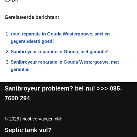
©2026
Gerelateerde berichten:
riool reparatie in Gouda Westergouwe, snel en
gegarandeerd goed!
Sanibroyeur reparatie in Gouda, met garantie!
Sanibroyeur reparatie in Gouda Westergouwe, met
garantie!
Sanibroyeur
probleem? bel nu! >>>
085-
7600 294
©
2026 |
riool-vervangen.nl®
Septic tank vol?