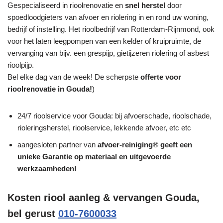
Gespecialiseerd in rioolrenovatie en
snel herstel
door
spoedloodgieters van afvoer en riolering in en rond uw woning,
bedrijf of instelling. Het rioolbedrijf van Rotterdam-Rijnmond, ook
voor het laten leegpompen van een kelder of kruipruimte, de
vervanging van bijv. een grespijp, gietijzeren riolering of asbest
rioolpijp.
Bel elke dag van de week! De scherpste
offerte voor
rioolrenovatie in Gouda!
)
24/7 rioolservice voor Gouda: bij afvoerschade, rioolschade,
rioleringsherstel, rioolservice, lekkende afvoer, etc etc
aangesloten partner van
afvoer-reiniging® geeft een
unieke
Garantie
op materiaal en uitgevoerde
werkzaamheden!
Kosten riool aanleg & vervangen Gouda,
bel gerust
010-7600033