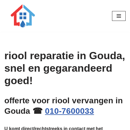
Ga
naar
de
inhoud
riool reparatie in Gouda,
snel en gegarandeerd
goed!
offerte voor riool vervangen in
Gouda ☎
010-7600033
U komt direct/rechtstreeks in contact met het