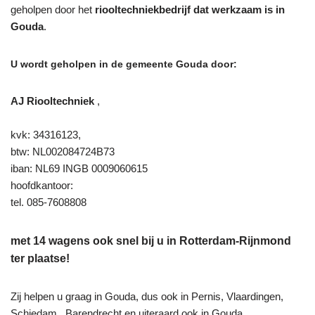
geholpen door het
riooltechniekbedrijf dat werkzaam is in
Gouda
.
U wordt geholpen in de gemeente Gouda door:
AJ Riooltechniek
,
kvk: 34316123,
btw: NL002084724B73
iban: NL69 INGB 0009060615
hoofdkantoor:
tel. 085-7608808
met 14 wagens ook snel bij u in Rotterdam-Rijnmond
ter plaatse!
Zij helpen u graag in Gouda, dus ook in Pernis, Vlaardingen,
Schiedam , Barendrecht en uiteraard ook in Gouda.