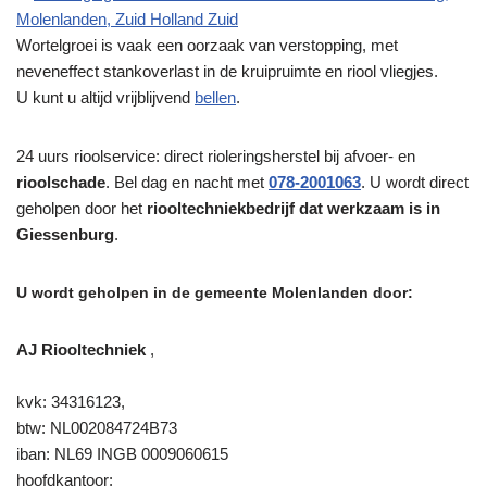
Wortelgroei is vaak een oorzaak van verstopping, met
neveneffect stankoverlast in de kruipruimte en riool vliegjes.
U kunt u altijd vrijblijvend
bellen
.
24 uurs rioolservice: direct rioleringsherstel bij afvoer- en
rioolschade
. Bel dag en nacht met
078-2001063
. U wordt direct
geholpen door het
riooltechniekbedrijf dat werkzaam is in
Giessenburg
.
U wordt geholpen in de gemeente Molenlanden door:
AJ Riooltechniek
,
kvk: 34316123,
btw: NL002084724B73
iban: NL69 INGB 0009060615
hoofdkantoor: