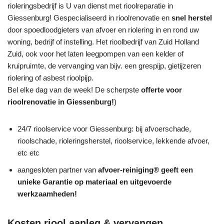
rioleringsbedrijf is U van dienst met rioolreparatie in
Giessenburg! Gespecialiseerd in rioolrenovatie en
snel herstel
door spoedloodgieters van afvoer en riolering in en rond uw
woning, bedrijf of instelling. Het rioolbedrijf van Zuid Holland
Zuid, ook voor het laten leegpompen van een kelder of
kruipruimte, de vervanging van bijv. een grespijp, gietijzeren
riolering of asbest rioolpijp.
Bel elke dag van de week! De scherpste
offerte voor
rioolrenovatie in Giessenburg!
)
24/7 rioolservice voor Giessenburg: bij afvoerschade,
rioolschade, rioleringsherstel, rioolservice, lekkende afvoer,
etc etc
aangesloten partner van
afvoer-reiniging® geeft een
unieke
Garantie
op materiaal en uitgevoerde
werkzaamheden!
Kosten riool aanleg & vervangen