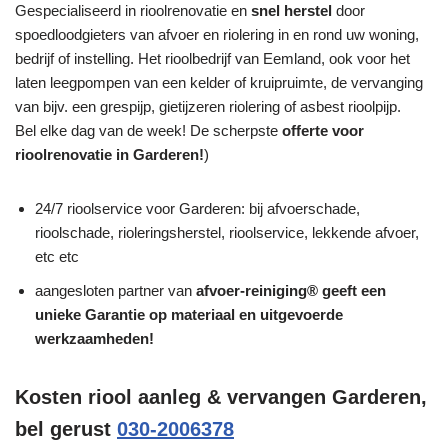
Gespecialiseerd in rioolrenovatie en
snel herstel
door
spoedloodgieters van afvoer en riolering in en rond uw woning,
bedrijf of instelling. Het rioolbedrijf van Eemland, ook voor het
laten leegpompen van een kelder of kruipruimte, de vervanging
van bijv. een grespijp, gietijzeren riolering of asbest rioolpijp.
Bel elke dag van de week! De scherpste
offerte voor
rioolrenovatie in Garderen!
)
24/7 rioolservice voor Garderen: bij afvoerschade,
rioolschade, rioleringsherstel, rioolservice, lekkende afvoer,
etc etc
aangesloten partner van
afvoer-reiniging® geeft een
unieke
Garantie
op materiaal en uitgevoerde
werkzaamheden!
Kosten riool aanleg & vervangen Garderen,
bel gerust
030-2006378