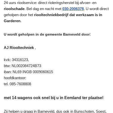
24 uurs rioolservice: direct rioleringsherstel bij afvoer- en
rioolschade
. Bel dag en nacht met
030-2006378
. U wordt direct
geholpen door het
riooltechniekbedrijf dat werkzaam is in
Garderen
.
U wordt geholpen in de gemeente Barneveld door:
AJ Riooltechniek
,
kvk: 34316123,
btw: NL002084724B73
iban: NL69 INGB 0009060615
hoofdkantoor:
tel. 085-7608808
met 14 wagens ook snel bij u in Eemland ter plaatse!
Zij helpen u graag in Barneveld, dus ook in Bunschoten, Soest,