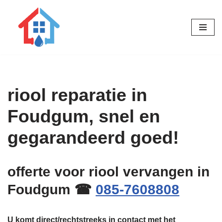
Ga
naar
de
inhoud
riool reparatie in
Foudgum, snel en
gegarandeerd goed!
offerte voor riool vervangen in
Foudgum ☎
085-7608808
U komt direct/rechtstreeks in contact met het