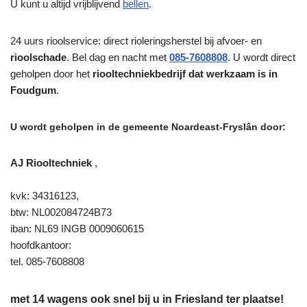
U kunt u altijd vrijblijvend
bellen
.
24 uurs rioolservice: direct rioleringsherstel bij afvoer- en
rioolschade
. Bel dag en nacht met
085-7608808
. U wordt direct
geholpen door het
riooltechniekbedrijf dat werkzaam is in
Foudgum
.
U wordt geholpen in de gemeente Noardeast-Fryslân door:
AJ Riooltechniek
,
kvk: 34316123,
btw: NL002084724B73
iban: NL69 INGB 0009060615
hoofdkantoor:
tel. 085-7608808
met 14 wagens ook snel bij u in Friesland ter plaatse!