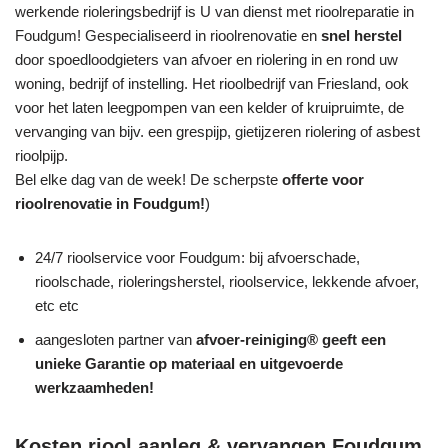
werkende rioleringsbedrijf is U van dienst met rioolreparatie in
Foudgum! Gespecialiseerd in rioolrenovatie en
snel herstel
door spoedloodgieters van afvoer en riolering in en rond uw
woning, bedrijf of instelling. Het rioolbedrijf van Friesland, ook
voor het laten leegpompen van een kelder of kruipruimte, de
vervanging van bijv. een grespijp, gietijzeren riolering of asbest
rioolpijp.
Bel elke dag van de week! De scherpste
offerte voor
rioolrenovatie in Foudgum!
)
24/7 rioolservice voor Foudgum: bij afvoerschade,
rioolschade, rioleringsherstel, rioolservice, lekkende afvoer,
etc etc
aangesloten partner van
afvoer-reiniging® geeft een
unieke
Garantie
op materiaal en uitgevoerde
werkzaamheden!
Kosten riool aanleg & vervangen Foudgum,