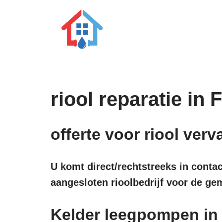
Ga
naar
de
inhoud
riool reparatie in
offerte voor riool ve
U komt direct/rechtstreeks in conta
aangesloten rioolbedrijf voor de ge
Kelder leegpompen i