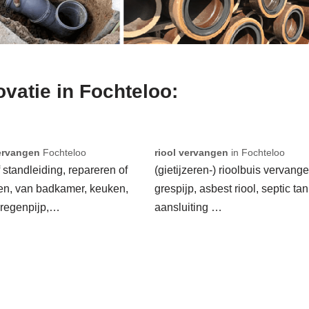
ovatie in Fochteloo:
ervangen
Fochteloo
riool vervangen
in Fochteloo
f standleiding, repareren of
(gietijzeren-) rioolbuis vervange
en, van badkamer, keuken,
grespijp, asbest riool, septic tan
 regenpijp,…
aansluiting …