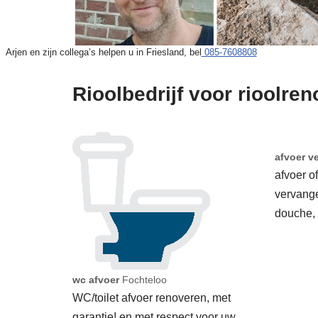
Arjen en zijn collega’s helpen u in Friesland, bel
085-7608808
Rioolbedrijf voor rioolren
afvoer v
afvoer o
vervang
douche,
wc afvoer
Fochteloo
WC/toilet afvoer renoveren, met
garantie! en met respect voor uw