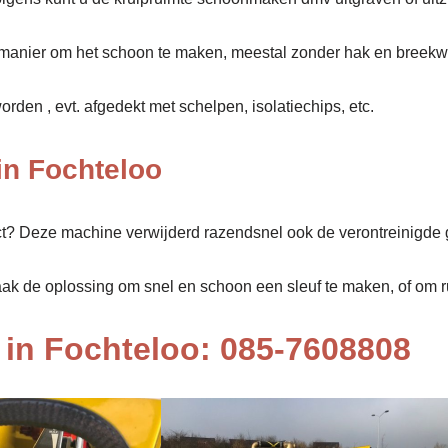
manier om het schoon te maken, meestal zonder hak en breekw
den , evt. afgedekt met schelpen, isolatiechips, etc.
in Fochteloo
ect? Deze machine verwijderd razendsnel ook de verontreinigde 
aak de oplossing om snel en schoon een sleuf te maken, of om rui
in Fochteloo: 085-7608808