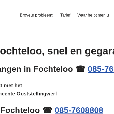
Broyeur probleem:
Tarief
Waar helpt men u
 Fochteloo, snel en geg
rvangen in Fochteloo ☎
085-7
ct met het
meente Ooststellingwerf
n Fochteloo ☎
085-7608808