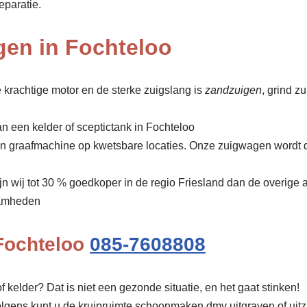
eparatie.
gen in Fochteloo
 krachtige motor en de sterke zuigslang is
zandzuigen
, grind z
n een kelder of sceptictank in Fochteloo
een graafmachine op kwetsbare locaties. Onze zuigwagen wordt 
ijn wij tot 30 % goedkoper in de regio Friesland dan de overige 
amheden
Fochteloo
085-7608808
f kelder? Dat is niet een gezonde situatie, en het gaat stinken!
olgens kunt u de kruipruimte schoonmaken dmv uitgraven of uit