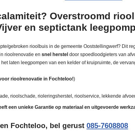
calamiteit? Overstroomd riool
Vijver en septictank leegpom
topte/gebroken rioolbuis in de gemeente Ooststellingwerf? Dit re
in rioolrenovatie en
snel herstel
door spoedloodgieters van afvoe
or het laten leegpompen van een kelder of kruipruimte, de vervangi
 voor rioolrenovatie in Fochteloo!
)
ade, rioolschade, rioleringsherstel, rioolservice, lekkende afvoer
eeft een unieke
Garantie
op materiaal en uitgevoerde werk
gen Fochteloo, bel gerust
085-7608808