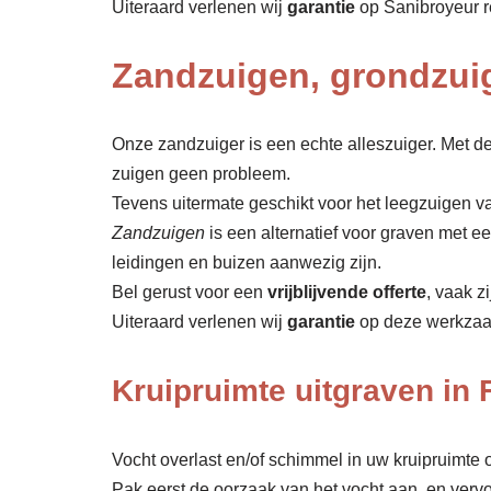
Uiteraard verlenen wij
garantie
op Sanibroyeur r
Zandzuigen, grondzui
Onze zandzuiger is een echte alleszuiger. Met de
zuigen geen probleem.
Tevens uitermate geschikt voor het leegzuigen va
Zandzuigen
is een alternatief voor graven met 
leidingen en buizen aanwezig zijn.
Bel gerust voor een
vrijblijvende offerte
, vaak z
Uiteraard verlenen wij
garantie
op deze werkza
Kruipruimte uitgraven in 
Vocht overlast en/of schimmel in uw kruipruimte o
Pak eerst de oorzaak van het vocht aan, en verv