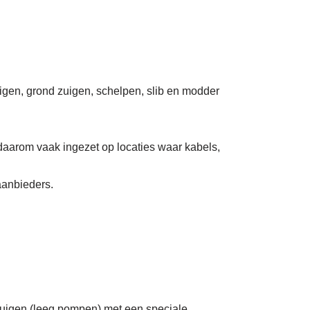
uigen, grond zuigen, schelpen, slib en modder
daarom vaak ingezet op locaties waar kabels,
aanbieders.
zuigen (leeg pompen) met een speciale