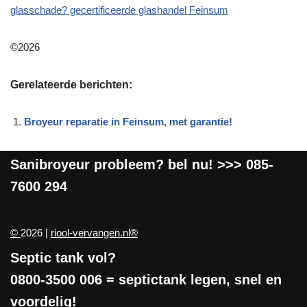
glasschade? gecertificeerde glashandel Feinsum
©2026
Gerelateerde berichten:
Broyeur reparatie in Feinsum, met garantie!
Sanibroyeur
probleem? bel nu! >>>
085-
7600 294
©
2026 |
riool-vervangen.nl®
Septic tank vol?
0800-3500 006
= septictank legen, snel en
voordelig!