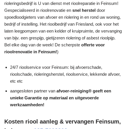
rioleringsbedrijf is U van dienst met rioolreparatie in Feinsum!
Gespecialiseerd in rioolrenovatie en
snel herstel
door
spoedloodgieters van afvoer en riolering in en rond uw woning,
bedrijf of instelling. Het rioolbedrijf van Friesland, ook voor het
laten leegpompen van een kelder of kruipruimte, de vervanging
van bijv. een grespijp, gietijzeren riolering of asbest rioolpijp.
Bel elke dag van de week! De scherpste
offerte voor
rioolrenovatie in Feinsum!
)
24/7 rioolservice voor Feinsum: bij afvoerschade,
rioolschade, rioleringsherstel, rioolservice, lekkende afvoer,
etc etc
aangesloten partner van
afvoer-reiniging® geeft een
unieke
Garantie
op materiaal en uitgevoerde
werkzaamheden!
Kosten riool aanleg & vervangen Feinsum,