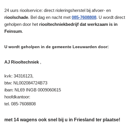
24 uurs rioolservice: direct rioleringsherstel bij afvoer- en
rioolschade
. Bel dag en nacht met
085-7608808
. U wordt direct
geholpen door het
riooltechniekbedrijf dat werkzaam is in
Feinsum
.
U wordt geholpen in de gemeente Leeuwarden door:
AJ Riooltechniek
,
kvk: 34316123,
btw: NL002084724B73
iban: NL69 INGB 0009060615
hoofdkantoor:
tel. 085-7608808
met 14 wagens ook snel bij u in Friesland ter plaatse!