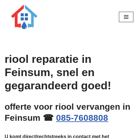
Ga
naar
de
inhoud
riool reparatie in
Feinsum, snel en
gegarandeerd goed!
offerte voor riool vervangen in
Feinsum ☎
085-7608808
U komt direct/rechtstreeks in contact met het