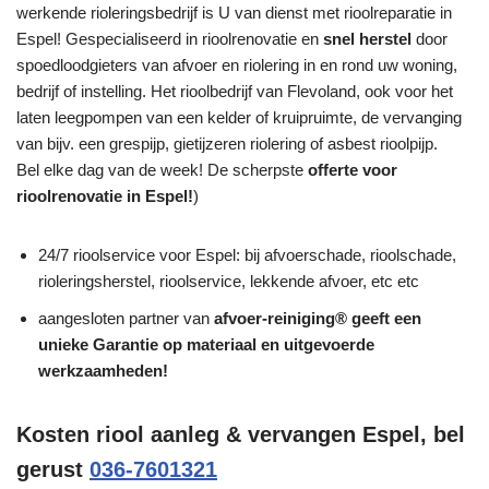
werkende rioleringsbedrijf is U van dienst met rioolreparatie in
Espel! Gespecialiseerd in rioolrenovatie en
snel herstel
door
spoedloodgieters van afvoer en riolering in en rond uw woning,
bedrijf of instelling. Het rioolbedrijf van Flevoland, ook voor het
laten leegpompen van een kelder of kruipruimte, de vervanging
van bijv. een grespijp, gietijzeren riolering of asbest rioolpijp.
Bel elke dag van de week! De scherpste
offerte voor
rioolrenovatie in Espel!
)
24/7 rioolservice voor Espel: bij afvoerschade, rioolschade,
rioleringsherstel, rioolservice, lekkende afvoer, etc etc
aangesloten partner van
afvoer-reiniging® geeft een
unieke
Garantie
op materiaal en uitgevoerde
werkzaamheden!
Kosten riool aanleg & vervangen Espel, bel
gerust
036-7601321