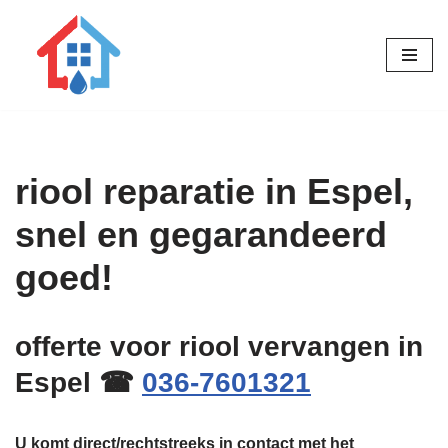
Ga
naar
de
inhoud
riool reparatie in Espel,
snel en gegarandeerd
goed!
offerte voor riool vervangen in
Espel ☎
036-7601321
U komt direct/rechtstreeks in contact met het