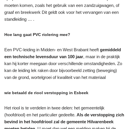
moeten komen, zoals het gebruik van een zandzuigwagen, of
graaf en breekwerk Dit geldt ook voor het vervangen van een
standleiding … .
Hoe lang gaat PVC riolering mee?
Een PVC-leiding in Midden- en West Brabant heeft
gemiddeld
een technische levensduur van 100 jaar
, maar in de praktijk
kan hij korter meegaan door verschillende omstandigheden. Zo
kan de leiding lek raken door bijvoorbeeld zetting (beweging)
van de grond, wortelgroei of kwaliteit van het materiaal
wie betaald de riool verstopping in Esbeek
Het riool is te verdelen in twee delen: het gemeentelijk
(hoofdriool) en het particulier gedeelte.
Als de verstopping zich
bevind in het hoofdriool zal de gemeente Hilvarenbeek
moeten betalen
. U moet dan wel een melding maken bij de