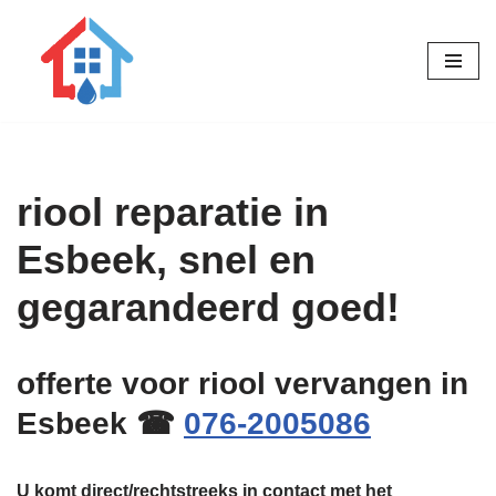
Ga
naar
de
inhoud
riool reparatie in
Esbeek, snel en
gegarandeerd goed!
offerte voor riool vervangen in
Esbeek ☎
076-2005086
U komt direct/rechtstreeks in contact met het