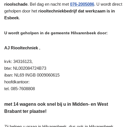
rioolschade
. Bel dag en nacht met
076-2005086
. U wordt direct
geholpen door het
riooltechniekbedrijf dat werkzaam is in
Esbeek
.
U wordt geholpen in de gemeente Hilvarenbeek door:
AJ Riooltechniek
,
kvk: 34316123,
btw: NL002084724B73
iban: NL69 INGB 0009060615
hoofdkantoor:
tel. 085-7608808
met 14 wagens ook snel bij u in Midden- en West
Brabant ter plaatse!
Zij helpen u graag in Hilvarenbeek, dus ook in Hilvarenbeek,