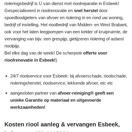
rioleringsbedrijf is U van dienst met rioolreparatie in Esbeek!
Gespecialiseerd in rioolrenovatie en
snel herstel
door
spoedloodgieters van afvoer en riolering in en rond uw woning,
bedrijf of instelling. Het rioolbedrijf van Midden- en West Brabant,
ook voor het laten leegpompen van een kelder of kruipruimte, de
vervanging van bijv. een grespijp, gietijzeren riolering of asbest
rioolpijp.
Bel elke dag van de week! De scherpste
offerte voor
rioolrenovatie in Esbeek!
)
24/7 rioolservice voor Esbeek: bij afvoerschade, rioolschade,
rioleringsherstel, rioolservice, lekkende afvoer, etc etc
aangesloten partner van
afvoer-reiniging® geeft een
unieke
Garantie
op materiaal en uitgevoerde
werkzaamheden!
Kosten riool aanleg & vervangen Esbeek,