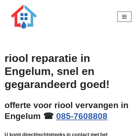
Ga
naar
de
inhoud
riool reparatie in
Engelum, snel en
gegarandeerd goed!
offerte voor riool vervangen in
Engelum ☎
085-7608808
U komt direct/rechtstreeks in contact met het