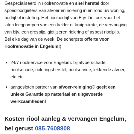
Gespecialiseerd in rioolrenovatie en
snel herstel
door
spoedloodgieters van afvoer en riolering in en rond uw woning,
bedrijf of instelling. Het rioolbedrijf van Fryslân, ook voor het
laten leegpompen van een kelder of kruipruimte, de vervanging
van bijv. een grespijp, gietijzeren riolering of asbest rioolpijp.
Bel elke dag van de week! De scherpste
offerte voor
rioolrenovatie in Engelum!
)
24/7 rioolservice voor Engelum: bij afvoerschade,
rioolschade, rioleringsherstel, rioolservice, lekkende afvoer,
etc etc
aangesloten partner van
afvoer-reiniging® geeft een
unieke
Garantie
op materiaal en uitgevoerde
werkzaamheden!
Kosten riool aanleg & vervangen Engelum,
bel gerust
085-7608808