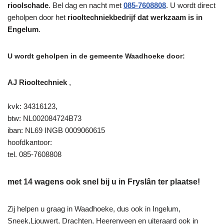
rioolschade
. Bel dag en nacht met
085-7608808
. U wordt direct
geholpen door het
riooltechniekbedrijf dat werkzaam is in
Engelum
.
U wordt geholpen in de gemeente Waadhoeke door:
AJ Riooltechniek
,
kvk: 34316123,
btw: NL002084724B73
iban: NL69 INGB 0009060615
hoofdkantoor:
tel. 085-7608808
met 14 wagens ook snel bij u in Fryslân ter plaatse!
Zij helpen u graag in Waadhoeke, dus ook in Ingelum,
Sneek,Ljouwert, Drachten, Heerenveen en uiteraard ook in