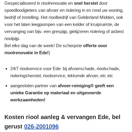
Gespecialiseerd in rioolrenovatie en
snel herstel
door
spoedloodgieters van afvoer en riolering in en rond uw woning,
bedrijf of instelling. Het rioolbedrijf van Gelderland Midden, ook
voor het laten leegpompen van een kelder of kruipruimte, de
vervanging van bijv. een grespijp, gietijzeren riolering of asbest
rioolpijp.
Bel elke dag van de week! De scherpste
offerte voor
rioolrenovatie in Ede!
)
24/7 rioolservice voor Ede: bij afvoerschade, rioolschade,
rioleringsherstel, rioolservice, lekkende afvoer, etc etc
aangesloten partner van
afvoer-reiniging® geeft een
unieke
Garantie
op materiaal en uitgevoerde
werkzaamheden!
Kosten riool aanleg & vervangen Ede, bel
gerust
026-2001096