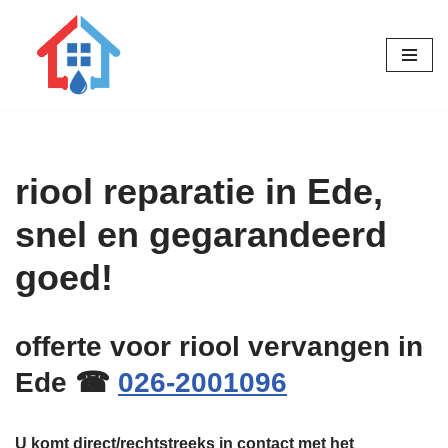
Ga
naar
de
inhoud
riool reparatie in Ede,
snel en gegarandeerd
goed!
offerte voor riool vervangen in
Ede ☎
026-2001096
U komt direct/rechtstreeks in contact met het