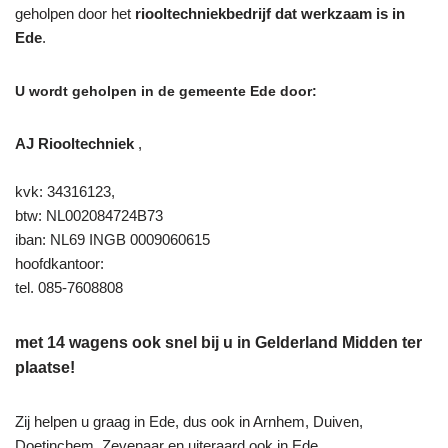
geholpen door het
riooltechniekbedrijf dat werkzaam is in
Ede
.
U wordt geholpen in de gemeente Ede door:
AJ Riooltechniek
,
kvk: 34316123,
btw: NL002084724B73
iban: NL69 INGB 0009060615
hoofdkantoor:
tel. 085-7608808
met 14 wagens ook snel bij u in Gelderland Midden ter
plaatse!
Zij helpen u graag in Ede, dus ook in Arnhem, Duiven,
Doetinchem, Zevenaar en uiteraard ook in Ede.