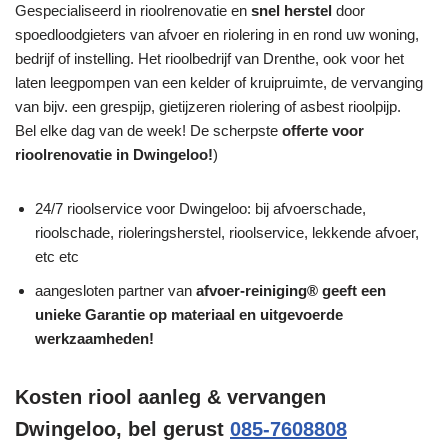
Gespecialiseerd in rioolrenovatie en
snel herstel
door
spoedloodgieters van afvoer en riolering in en rond uw woning,
bedrijf of instelling. Het rioolbedrijf van Drenthe, ook voor het
laten leegpompen van een kelder of kruipruimte, de vervanging
van bijv. een grespijp, gietijzeren riolering of asbest rioolpijp.
Bel elke dag van de week! De scherpste
offerte voor
rioolrenovatie in Dwingeloo!
)
24/7 rioolservice voor Dwingeloo: bij afvoerschade,
rioolschade, rioleringsherstel, rioolservice, lekkende afvoer,
etc etc
aangesloten partner van
afvoer-reiniging® geeft een
unieke
Garantie
op materiaal en uitgevoerde
werkzaamheden!
Kosten riool aanleg & vervangen
Dwingeloo, bel gerust
085-7608808