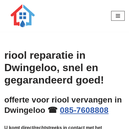
Ga
naar
de
inhoud
riool reparatie in
Dwingeloo, snel en
gegarandeerd goed!
offerte voor riool vervangen in
Dwingeloo ☎
085-7608808
U komt direct/rechtstreeks in contact met het