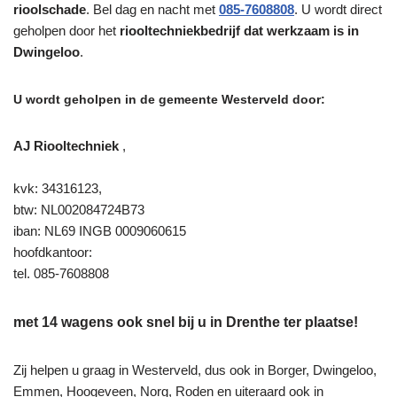
rioolschade
. Bel dag en nacht met
085-7608808
. U wordt direct
geholpen door het
riooltechniekbedrijf dat werkzaam is in
Dwingeloo
.
U wordt geholpen in de gemeente Westerveld door:
AJ Riooltechniek
,
kvk: 34316123,
btw: NL002084724B73
iban: NL69 INGB 0009060615
hoofdkantoor:
tel. 085-7608808
met 14 wagens ook snel bij u in Drenthe ter plaatse!
Zij helpen u graag in Westerveld, dus ook in Borger, Dwingeloo,
Emmen, Hoogeveen, Norg, Roden en uiteraard ook in